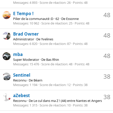
Messages
4 893
Score de réaction
26
Points
48
E Tempo !
48
Pilier de la communauté :D
·
62
·
De
Essonne
Messages
10 962
Score de réaction
25
Points
48
Brad Owner
48
Administrator
·
De
Yvelines
Messages
6 820
Score de réaction
87
Points
48
mba
48
Super Moderator
·
De
Bas Rhin
Messages
15 476
Score de réaction
48
Points
48
Sentinel
38
Reconnu
·
De
Béarn
Messages
1 194
Score de réaction
12
Points
38
aZebest
38
Reconnu
·
De
Le cul dans ma Z ! (44) entre Nantes et Angers
Messages
1 315
Score de réaction
10
Points
38