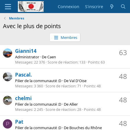
Connexion
S'inscrire
Membres
Avec le plus de points
Membres
Gianni14
63
Administrator
·
De
Caen
Messages
22 376
Score de réaction
133
Points
63
Pascal.
48
Pilier de la communauté :D
·
De
Val D'Oise
Messages
3 360
Score de réaction
71
Points
48
chelmi
48
Pilier de la communauté :D
·
De
Allier
Messages
2 245
Score de réaction
28
Points
48
Pat
48
P
Pilier de la communauté :D
·
De
Bouches du Rhône