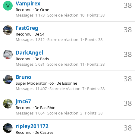
Vampirex
38
V
Reconnu
·
De
Orne
Messages
1 173
Score de réaction
10
Points
38
FastGreg
38
Reconnu
·
De
54
Messages
1 812
Score de réaction
1
Points
38
DarkAngel
38
Reconnu
·
De
Paris
Messages
5 681
Score de réaction
11
Points
38
Bruno
38
Super Moderator
·
66
·
De
Essonne
Messages
11 407
Score de réaction
7
Points
38
jmc67
38
Reconnu
·
De
Bas Rhin
Messages
1 064
Score de réaction
3
Points
38
ripley201172
38
Reconnu
·
De
Castres