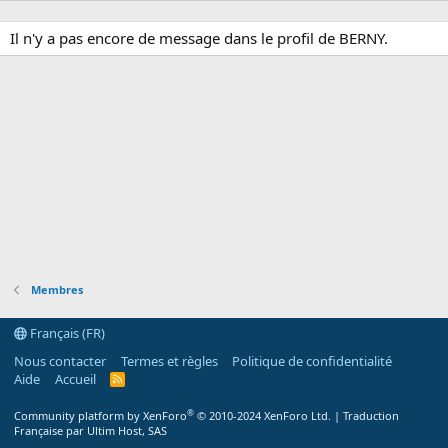
Il n'y a pas encore de message dans le profil de BERNY.
Membres
Français (FR)
Nous contacter
Termes et règles
Politique de confidentialité
Aide
Accueil
R
S
S
®
Community platform by XenForo
© 2010-2024 XenForo Ltd.
|
Traduction
Française par Ultim Host, SAS