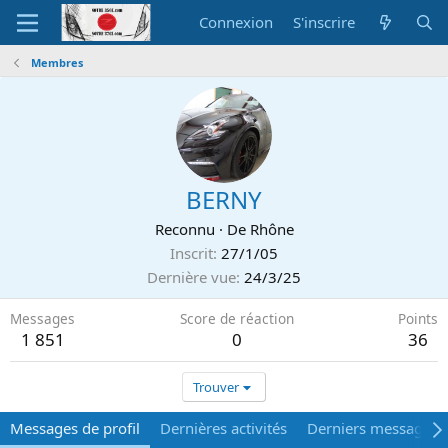
Connexion
S'inscrire
Membres
BERNY
Reconnu
·
De
Rhône
Inscrit
27/1/05
Dernière vue
24/3/25
Messages
Score de réaction
Points
1 851
0
36
Trouver
Messages de profil
Dernières activités
Derniers messages