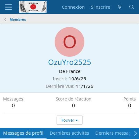
Connexion
S'inscrire
Membres
O
OzuYro2525
De
France
Inscrit
10/6/25
Dernière vue
11/1/26
Messages
Score de réaction
Points
0
0
0
Trouver
Messages de profil
Dernières activités
Derniers messages