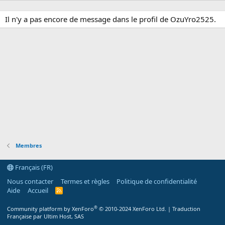
Il n'y a pas encore de message dans le profil de OzuYro2525.
Membres
Français (FR)
Nous contacter
Termes et règles
Politique de confidentialité
Aide
Accueil
R
S
S
®
Community platform by XenForo
© 2010-2024 XenForo Ltd.
|
Traduction
Française par Ultim Host, SAS