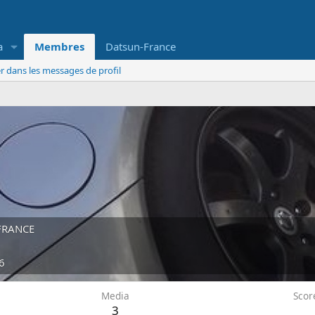
a
Membres
Datsun-France
r dans les messages de profil
FRANCE
6
Media
Scor
3