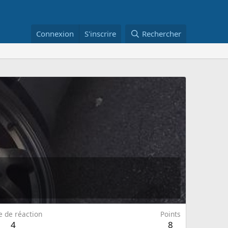
Connexion
S'inscrire
Rechercher
e de réaction
Points
4
8