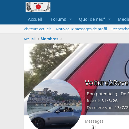
Accueil
Forums
Quoi de neuf
Medi
Visiteurs actuels
Nouveaux messages de profil
Recherche
Accueil
Membres
Voiture2Reve
Bon potentiel :)
·
De
Inscrit
31/3/26
Dernière vue
13/7/2
Messages
31