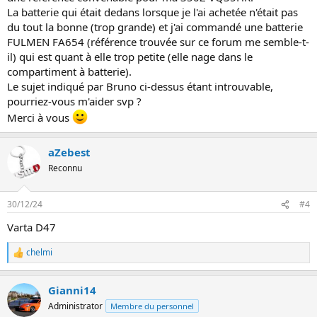
La batterie qui était dedans lorsque je l'ai achetée n'était pas
du tout la bonne (trop grande) et j'ai commandé une batterie
FULMEN FA654 (référence trouvée sur ce forum me semble-t-
il) qui est quant à elle trop petite (elle nage dans le
compartiment à batterie).
Le sujet indiqué par Bruno ci-dessus étant introuvable,
pourriez-vous m'aider svp ?
Merci à vous
aZebest
Reconnu
30/12/24
#4
Varta D47
chelmi
L
e
s
Gianni14
r
é
Administrator
Membre du personnel
a