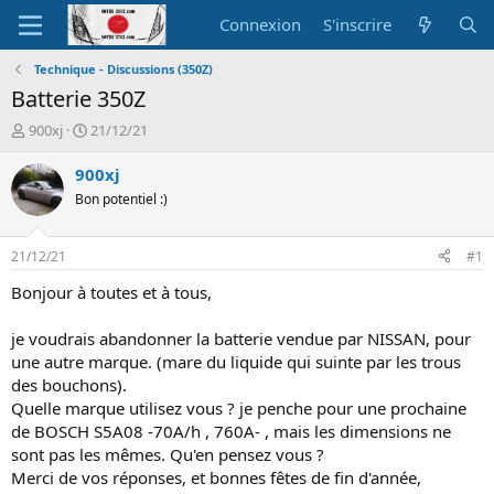
Connexion
S'inscrire
Technique - Discussions (350Z)
Batterie 350Z
A
D
900xj
21/12/21
u
a
t
t
900xj
e
e
Bon potentiel :)
u
d
r
e
d
d
21/12/21
#1
e
é
l
b
Bonjour à toutes et à tous,
a
u
d
t
je voudrais abandonner la batterie vendue par NISSAN, pour
i
une autre marque. (mare du liquide qui suinte par les trous
s
des bouchons).
c
Quelle marque utilisez vous ? je penche pour une prochaine
u
s
de BOSCH S5A08 -70A/h , 760A- , mais les dimensions ne
s
sont pas les mêmes. Qu'en pensez vous ?
i
Merci de vos réponses, et bonnes fêtes de fin d'année,
o