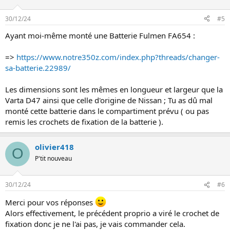
c
t
30/12/24
#5
i
o
Ayant moi-même monté une Batterie Fulmen FA654 :
n
s
:
=>
https://www.notre350z.com/index.php?threads/changer-
sa-batterie.22989/
Les dimensions sont les mêmes en longueur et largeur que la
Varta D47 ainsi que celle d'origine de Nissan ; Tu as dû mal
monté cette batterie dans le compartiment prévu ( ou pas
remis les crochets de fixation de la batterie ).
olivier418
O
P'tit nouveau
30/12/24
#6
Merci pour vos réponses
Alors effectivement, le précédent proprio a viré le crochet de
fixation donc je ne l'ai pas, je vais commander cela.