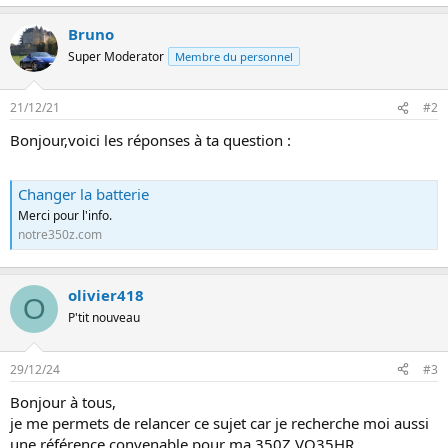
n
Bruno
Super Moderator
Membre du personnel
21/12/21
#2
Bonjour,voici les réponses à ta question :
Changer la batterie
Merci pour l'info.
notre350z.com
olivier418
O
P'tit nouveau
29/12/24
#3
Bonjour à tous,
je me permets de relancer ce sujet car je recherche moi aussi
une référence convenable pour ma 350Z VQ35HR.