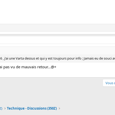
 j'ai une Varta dessus et qui y est toujours pour info ; Jamais eu de souci av
'ai pas vu de mauvais retour...@+
Vous d
pp
ail
Z)
Technique - Discussions (350Z)