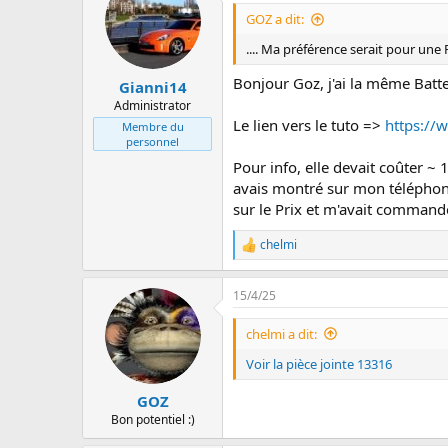
é
a
GOZ a dit:
c
t
.... Ma préférence serait pour un
i
o
Bonjour Goz, j'ai la même Batte
Gianni14
n
Administrator
s
Le lien vers le tuto =>
https://
Membre du
:
personnel
Pour info, elle devait coûter ~
avais montré sur mon téléphone le
sur le Prix et m'avait commandé 
chelmi
L
e
s
15/4/25
r
é
a
chelmi a dit:
c
t
Voir la pièce jointe 13316
i
o
GOZ
n
Bon potentiel :)
s
: