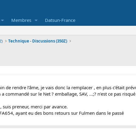
Membres
Datsun-France
Z)
Technique - Discussions (350Z)
n de rendre l’âme, je vais donc la remplacer , en plus c’était pré
 a commandé sur le Net ? emballage, SAV, ...;? n'est ce pas risqué
l, suis preneur, merci par avance.
FA654, ayant eu des bons retours sur Fulmen dans le passé