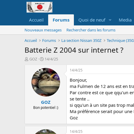
Accueil
Forums
Quoi de neuf
Media
Nouveaux messages
Rechercher dans les forums
Accueil
Forums
La section Nissan 350Z
Technique (350
Batterie Z 2004 sur internet ?
A
D
GOZ
14/4/25
u
a
t
t
14/4/25
e
e
Bonjour,
u
d
r
e
ma Fulmen de 12 ans est en trai
d
d
Par contre est ce que qqu'un en
e
é
se tente ..
GOZ
l
b
si qqu'un à un site pas trop ma
a
u
Bon potentiel :)
Ma préférence serait pour une 
d
t
Goz
i
s
c
14/4/25