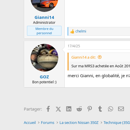
Gianni14
Administrator
Membre du
chelmi
L
personnel
e
s
17/4/25
r
é
a
Gianni14 a dit:
c
t
Sur ma MRS3 achetée en Août 2016 ,
i
o
merci Gianni, en globalité, je n
GOZ
n
Bon potentiel :)
s
:
Facebook
X (Twitter)
LinkedIn
Reddit
Pinterest
Tumblr
WhatsA
Em
Partager:
Accueil
Forums
La section Nissan 350Z
Technique (350