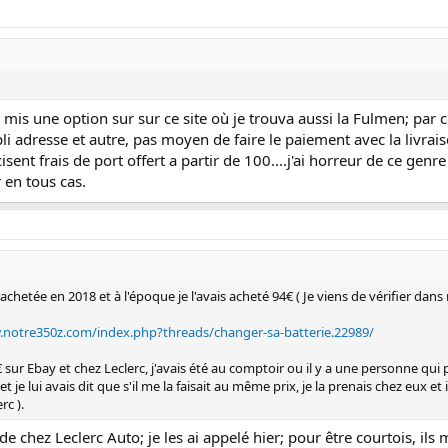
t mis une option sur sur ce site où je trouva aussi la Fulmen; par 
adresse et autre, pas moyen de faire le paiement avec la livraison 
sent frais de port offert a partir de 100....j'ai horreur de ce genre
 en tous cas.
achetée en 2018 et à l'époque je l'avais acheté 94€ ( Je viens de vérifier dan
.notre350z.com/index.php?threads/changer-sa-batterie.22989/
8€ sur Ebay et chez Leclerc, j'avais été au comptoir ou il y a une personne q
t je lui avais dit que s'il me la faisait au même prix, je la prenais chez eux et 
rc ).
e chez Leclerc Auto; je les ai appelé hier; pour être courtois, ils m