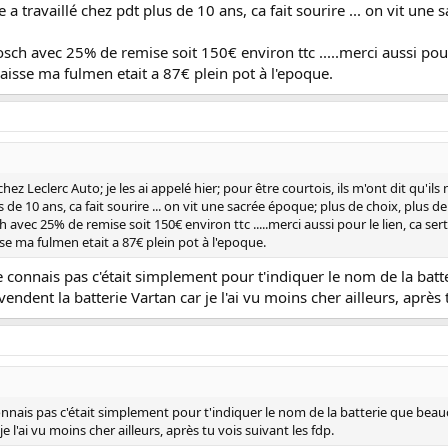
 travaillé chez pdt plus de 10 ans, ca fait sourire ... on vit une 
osch avec 25% de remise soit 150€ environ ttc .....merci aussi pour l
caisse ma fulmen etait a 87€ plein pot à l'epoque.
ez Leclerc Auto; je les ai appelé hier; pour être courtois, ils m'ont dit qu'ils
e 10 ans, ca fait sourire ... on vit une sacrée époque; plus de choix, plus de s
 avec 25% de remise soit 150€ environ ttc .....merci aussi pour le lien, ca sert 
sse ma fulmen etait a 87€ plein pot à l'epoque.
 le connais pas c'était simplement pour t'indiquer le nom de la bat
endent la batterie Vartan car je l'ai vu moins cher ailleurs, après 
 connais pas c'était simplement pour t'indiquer le nom de la batterie que beau
e l'ai vu moins cher ailleurs, après tu vois suivant les fdp.