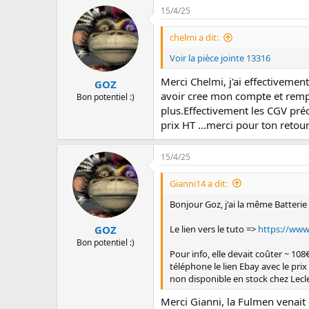
15/4/25
chelmi a dit:
Voir la pièce jointe 13316
Merci Chelmi, j'ai effectivemen
GOZ
avoir cree mon compte et rempli 
Bon potentiel :)
plus.Effectivement les CGV préci
prix HT ...merci pour ton retour
15/4/25
Gianni14 a dit:
Bonjour Goz, j'ai la même Batterie 
Le lien vers le tuto =>
https://www
GOZ
Bon potentiel :)
Pour info, elle devait coûter ~ 10
téléphone le lien Ebay avec le prix e
non disponible en stock chez Lecle
Merci Gianni, la Fulmen venait d