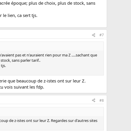
sacrée époque; plus de choix, plus de stock, sans
e lien, ca sert tjs.
#7
 n'avaient pas et n'auraient rien pour ma Z .....sachant que
tock, sans parler tarif..
tjs.
terie que beaucoup de z-istes ont sur leur Z.
tu vois suivant les fdp.
#8
coup de z-istes ont sur leur Z. Regardes sur d'autres sites