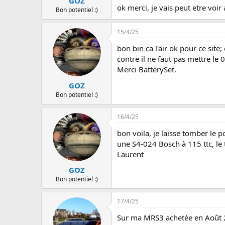
GOZ
ok merci, je vais peut etre voir
Bon potentiel :)
15/4/25
bon bin ca l'air ok pour ce site;
contre il ne faut pas mettre l
Merci BatterySet.
GOZ
Bon potentiel :)
16/4/25
bon voila, je laisse tomber le p
une S4-024 Bosch à 115 ttc, le 
Laurent
GOZ
Bon potentiel :)
17/4/25
Sur ma MRS3 achetée en Août 201