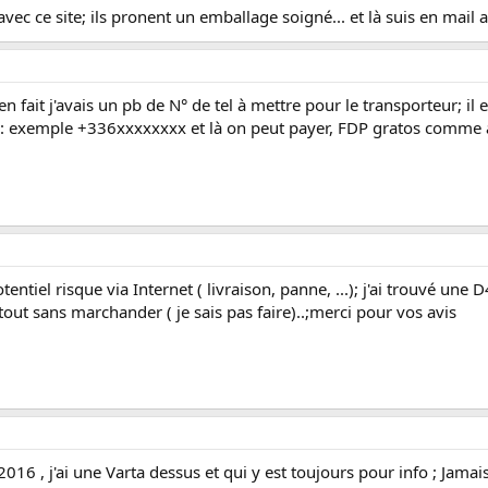
 avec ce site; ils pronent un emballage soigné... et là suis en mail
 en fait j'avais un pb de N° de tel à mettre pour le transporteur; il 
e 0: exemple +336xxxxxxxx et là on peut payer, FDP gratos comm
otentiel risque via Internet ( livraison, panne, ...); j'ai trouvé u
tout sans marchander ( je sais pas faire)..;merci pour vos avis
6 , j'ai une Varta dessus et qui y est toujours pour info ; Jamais