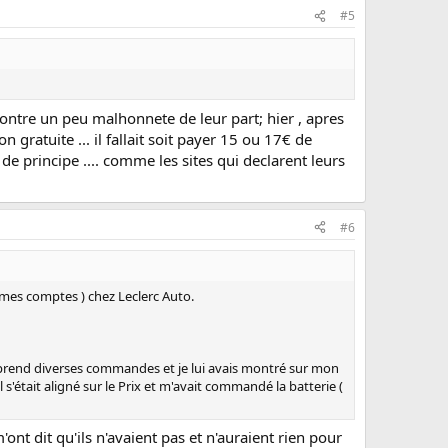
#5
contre un peu malhonnete de leur part; hier , apres
gratuite ... il fallait soit payer 15 ou 17€ de
 de principe .... comme les sites qui declarent leurs
#6
s mes comptes ) chez Leclerc Auto.
ui prend diverses commandes et je lui avais montré sur mon
il s'était aligné sur le Prix et m'avait commandé la batterie (
'ont dit qu'ils n'avaient pas et n'auraient rien pour