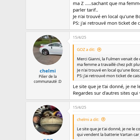
ma Z .....sachant que ma femme a
parler tarif..
Je n'ai trouvé en local qu'une B
PS: j'ai retrouvé mon ticket de 
15/4/25
GOZ a dit:
Merci Gianni, la Fulmen venait de ch
ma femme a travaillé chez pdt plus d
Je n'ai trouvé en local qu'une Bosch
chelmi
PS: j'ai retrouvé mon ticket de cai
Pilier de la
communauté :D
Le site que je t'ai donné, je ne
Regardes sur d'autres sites qui v
15/4/25
chelmi a dit:
Le site que je t'ai donné, je ne le
qui vendent la batterie Vartan car j