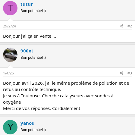
n
tutur
T
Bon potentiel :)
29/2/24
#2
Bonjour j'ai ça en vente ...
900xj
Bon potentiel :)
1/4/26
#3
Bonjour, avril 2026, j'ai le même problème de pollution et de
refus au contrôle technique.
Je suis à Toulouse. Cherche catalyseurs avec sondes à
oxygène
Merci de vos réponses. Cordialement
yanou
Y
Bon potentiel :)