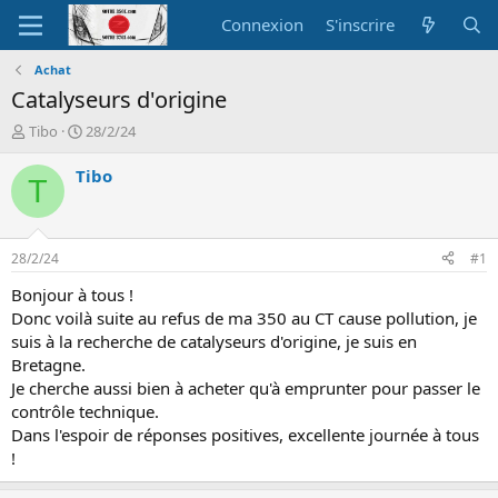
Connexion
S'inscrire
Achat
Catalyseurs d'origine
A
D
Tibo
28/2/24
u
a
t
t
Tibo
T
e
e
u
d
r
e
d
d
28/2/24
#1
e
é
l
b
Bonjour à tous !
a
u
Donc voilà suite au refus de ma 350 au CT cause pollution, je
d
t
suis à la recherche de catalyseurs d'origine, je suis en
i
Bretagne.
s
Je cherche aussi bien à acheter qu'à emprunter pour passer le
c
contrôle technique.
u
s
Dans l'espoir de réponses positives, excellente journée à tous
s
!
i
o