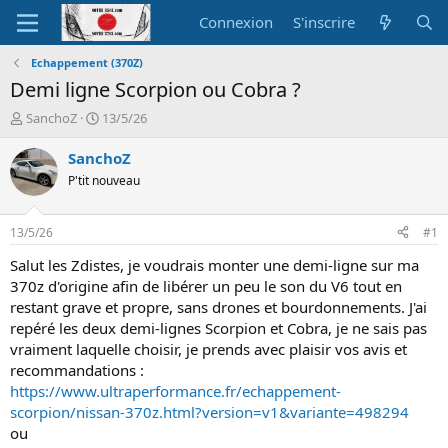
Connexion
S'inscrire
Echappement (370Z)
Demi ligne Scorpion ou Cobra ?
A
D
SanchoZ
13/5/26
u
a
t
t
SanchoZ
e
e
P'tit nouveau
u
d
r
e
d
d
13/5/26
#1
e
é
l
b
Salut les Zdistes, je voudrais monter une demi-ligne sur ma
a
u
370z d'origine afin de libérer un peu le son du V6 tout en
d
t
restant grave et propre, sans drones et bourdonnements. J'ai
i
repéré les deux demi-lignes Scorpion et Cobra, je ne sais pas
s
vraiment laquelle choisir, je prends avec plaisir vos avis et
c
recommandations :
u
s
https://www.ultraperformance.fr/echappement-
s
scorpion/nissan-370z.html?version=v1&variante=498294
i
ou
o