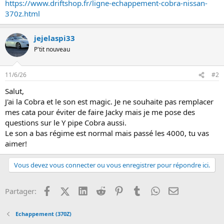
https://www.driftshop.fr/ligne-echappement-cobra-nissan-
n
370z.html
jejelaspi33
P'tit nouveau
11/6/26
#2
Salut,
J'ai la Cobra et le son est magic. Je ne souhaite pas remplacer
mes cata pour éviter de faire Jacky mais je me pose des
questions sur le Y pipe Cobra aussi.
Le son a bas régime est normal mais passé les 4000, tu vas
aimer!
Vous devez vous connecter ou vous enregistrer pour répondre ici.
Facebook
X (Twitter)
LinkedIn
Reddit
Pinterest
Tumblr
WhatsApp
Email
Partager:
Echappement (370Z)