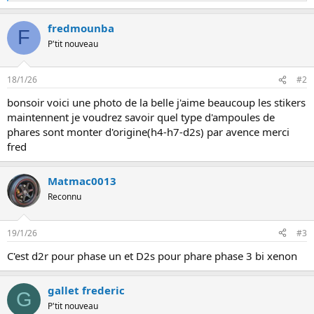
e
n
s
fredmounba
r
F
é
P'tit nouveau
a
c
t
18/1/26
#2
i
o
bonsoir voici une photo de la belle j'aime beaucoup les stikers
n
maintennent je voudrez savoir quel type d'ampoules de
s
:
phares sont monter d'origine(h4-h7-d2s) par avence merci
fred
Matmac0013
Reconnu
19/1/26
#3
C'est d2r pour phase un et D2s pour phare phase 3 bi xenon
gallet frederic
G
P'tit nouveau