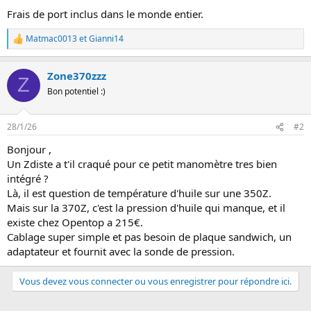
Frais de port inclus dans le monde entier.
Matmac0013
et
Gianni14
L
e
s
Zone370zzz
r
Z
é
Bon potentiel :)
a
c
t
28/1/26
#2
i
o
Bonjour ,
n
Un Zdiste a t'il craqué pour ce petit manomètre tres bien
s
:
intégré ?
Là, il est question de température d'huile sur une 350Z.
Mais sur la 370Z, c'est la pression d'huile qui manque, et il
existe chez Opentop a 215€.
Cablage super simple et pas besoin de plaque sandwich, un
adaptateur et fournit avec la sonde de pression.
Vous devez vous connecter ou vous enregistrer pour répondre ici.