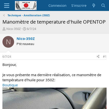
Connexion
S'inscrire
Technique - Amélioration (350Z)
Manomètre de temperature d'huile OPENTOP
A
D
Nico-350Z
6/7/24
u
a
t
t
Nico-350Z
N
e
e
P'tit nouveau
u
d
r
e
d
d
6/7/24
#1
e
é
l
b
Bonjour,
a
u
d
t
Je vous présente ma dernière réalisation, ce manomètre de
i
température d'huile pour 350Z:
s
Boutique
c
u
s
s
i
o