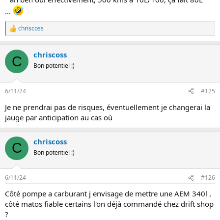
...
chriscoss
L
e
s
chriscoss
r
C
é
Bon potentiel :)
a
c
t
6/11/24
#125
i
o
Je ne prendrai pas de risques, éventuellement je changerai la
n
jauge par anticipation au cas où
s
:
chriscoss
C
Bon potentiel :)
6/11/24
#126
Côté pompe a carburant j envisage de mettre une AEM 340l ,
côté matos fiable certains l'on déjà commandé chez drift shop
?