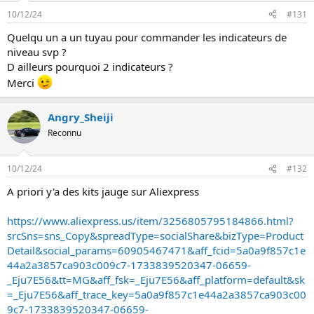
10/12/24
#131
Quelqu un a un tuyau pour commander les indicateurs de
niveau svp ?
D ailleurs pourquoi 2 indicateurs ?
Merci
Angry_Sheiji
Reconnu
10/12/24
#132
A priori y'a des kits jauge sur Aliexpress
https://www.aliexpress.us/item/3256805795184866.html?
srcSns=sns_Copy&spreadType=socialShare&bizType=Product
Detail&social_params=60905467471&aff_fcid=5a0a9f857c1e
44a2a3857ca903c009c7-1733839520347-06659-
_Eju7E56&tt=MG&aff_fsk=_Eju7E56&aff_platform=default&sk
=_Eju7E56&aff_trace_key=5a0a9f857c1e44a2a3857ca903c00
9c7-1733839520347-06659-