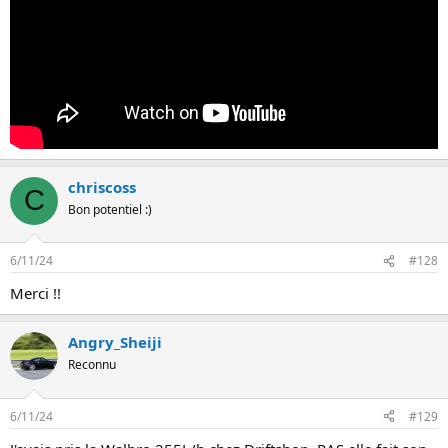
chriscoss
C
Bon potentiel :)
6/11/24
#128
Merci !!
Angry_Sheiji
Reconnu
6/11/24
#129