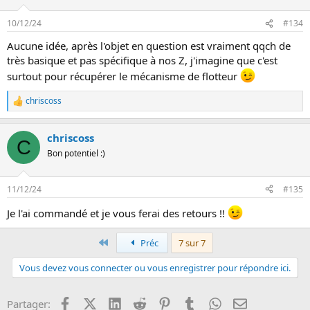
10/12/24
#134
Aucune idée, après l'objet en question est vraiment qqch de
très basique et pas spécifique à nos Z, j'imagine que c'est
surtout pour récupérer le mécanisme de flotteur
chriscoss
L
e
s
chriscoss
r
C
é
Bon potentiel :)
a
c
t
11/12/24
#135
i
o
Je l'ai commandé et je vous ferai des retours !!
n
s
:
Premier
Préc
7 sur 7
Vous devez vous connecter ou vous enregistrer pour répondre ici.
Facebook
X (Twitter)
LinkedIn
Reddit
Pinterest
Tumblr
WhatsApp
Email
Partager: