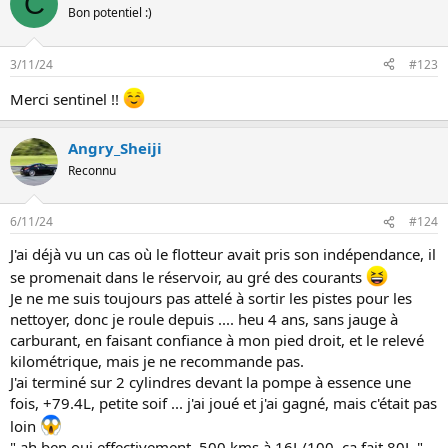
C
é
Bon potentiel :)
a
c
t
3/11/24
#123
i
o
Merci sentinel !!
n
s
:
Angry_Sheiji
Reconnu
6/11/24
#124
J'ai déjà vu un cas où le flotteur avait pris son indépendance, il
se promenait dans le réservoir, au gré des courants
Je ne me suis toujours pas attelé à sortir les pistes pour les
nettoyer, donc je roule depuis .... heu 4 ans, sans jauge à
carburant, en faisant confiance à mon pied droit, et le relevé
kilométrique, mais je ne recommande pas.
J'ai terminé sur 2 cylindres devant la pompe à essence une
fois, +79.4L, petite soif ... j'ai joué et j'ai gagné, mais c'était pas
loin
" ah ben oui effectivement, 500 kms à 16L/100, ça fait 80L "