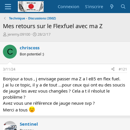
Connexion
S'inscrire
Technique - Discussions (350Z)
Mes retours sur le Flexfuel avec ma Z
A
D
jeremy.09100
28/2/17
u
a
t
t
chriscoss
C
e
e
Bon potentiel :)
u
d
r
e
d
d
3/11/24
#121
e
é
l
b
Bonjour a tous , j envisage passer ma Z a l e85 en flex fuel.
a
u
J ai lu ce topic, il y a de tout ...pour ceux qui ont eu des soucis
d
t
de jauge les avez vous changées ? Cela a t il résolut le
i
problème ?
s
c
Avez vous une référence de jauge neuve svp ?
u
Merci a tous
s
s
i
Sentinel
o