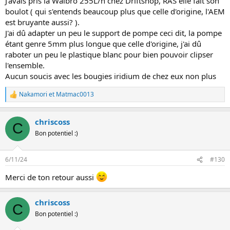
J'avais pris la Walbro 255L/h chez Driftshop, RAS elle fait son
boulot ( qui s'entends beaucoup plus que celle d'origine, l'AEM
est bruyante aussi? ).
J'ai dû adapter un peu le support de pompe ceci dit, la pompe
étant genre 5mm plus longue que celle d'origine, j'ai dû
raboter un peu le plastique blanc pour bien pouvoir clipser
l'ensemble.
Aucun soucis avec les bougies iridium de chez eux non plus
Nakamori
et
Matmac0013
L
e
s
chriscoss
r
C
é
Bon potentiel :)
a
c
t
6/11/24
#130
i
o
Merci de ton retour aussi
n
s
:
chriscoss
C
Bon potentiel :)