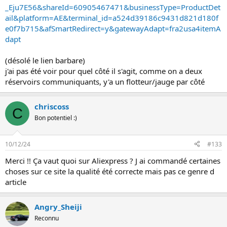
_Eju7E56&shareId=60905467471&businessType=ProductDet
ail&platform=AE&terminal_id=a524d39186c9431d821d180f
e0f7b715&afSmartRedirect=y&gatewayAdapt=fra2usa4itemA
dapt
(désolé le lien barbare)
j'ai pas été voir pour quel côté il s'agit, comme on a deux
réservoirs communiquants, y'a un flotteur/jauge par côté
chriscoss
C
Bon potentiel :)
10/12/24
#133
Merci !! Ça vaut quoi sur Aliexpress ? J ai commandé certaines
choses sur ce site la qualité été correcte mais pas ce genre d
article
Angry_Sheiji
Reconnu