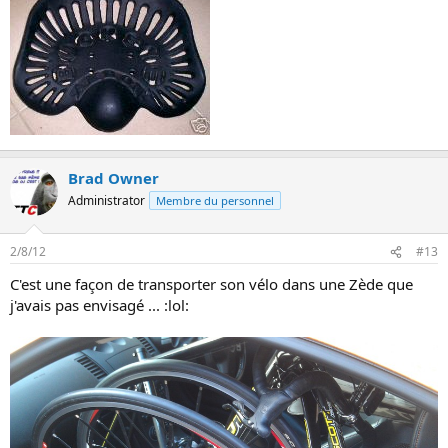
c'est compatible avec une selle ça ? :lol: :lol: :lol:
Puis
je carbure à la soupe de choux
:mdr2: ça s'est notre EPO
naturel
Brad Owner
Administrator
Membre du personnel
2/8/12
#13
C'est une façon de transporter son vélo dans une Zède que
j'avais pas envisagé ... :lol: