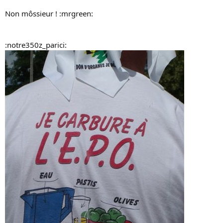
Non môssieur ! :mrgreen:
:notre350z_parici: