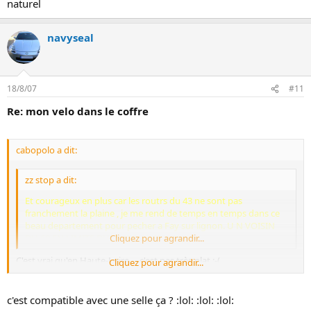
naturel
navyseal
18/8/07
#11
Re: mon velo dans le coffre
cabopolo a dit:
zz stop a dit:
Et courageux en plus car les routrs du 43 ne sont pas
franchement la plaine , je me rend de temps en temps dans ce
beau departement pour pecher a Fay sur lignon. U N VOISIN
DU 69 EN LIMITE DU 42 :Olivier13_super:
Cliquez pour agrandir...
C'est vrai qu'en Haute-Loire ... c'est pas très plat :-(
Cliquez pour agrandir...
Mais à force, on s'habitue aux côtes et on ne les sens plus passé :-D
Puis
je carbure à la soupe de choux
:mdr2: ça s'est notre EPO naturel
c'est compatible avec une selle ça ? :lol: :lol: :lol: