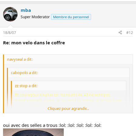
mba
Super Moderator
Membre du personnel
18/8/07
#12
Re: mon velo dans le coffre
navyseal a dit:
cabopolo a dit:
zz stop a dit:
Et courageux en plus car les routrs du 43 ne sont pas
franchement la plaine , je me rend de temps en temps dans
ce beau departement pour pecher a Fay sur lignon. U N
Cliquez pour agrandir...
VOISIN DU 69 EN LIMITE DU 42 :Olivier13_super:
Cliquez pour agrandir...
C'est vrai qu'en Haute-Loire ... c'est pas très plat :-(
Cliquez pour agrandir...
oui avec des selles a trous :lol: :lol: :lol: :lol: :lol:
Mais à force, on s'habitue aux côtes et on ne les sens plus passé
:-D