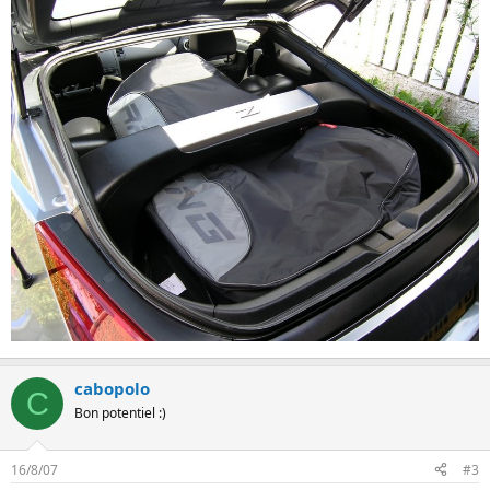
cabopolo
C
Bon potentiel :)
16/8/07
#3