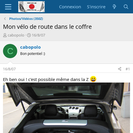
Connexion
S'inscrire
Photos/Vidéos (350Z)
Mon vélo de route dans le coffre
A
D
cabopolo
16/8/07
u
a
t
t
cabopolo
C
e
e
Bon potentiel :)
u
d
r
e
d
d
16/8/07
#1
e
é
l
b
Eh ben oui ! c'est possible même dans la Z
a
u
d
t
i
s
c
u
s
s
i
o