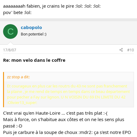
aaaaaaaah fabien, je crains le pire :lol: :lol: :lol:
pov' bete :lol:
cabopolo
C
Bon potentiel :)
17/8/07
#10
Re: mon velo dans le coffre
zz stop a dit:
Et courageux en plus car les routrs du 43 ne sont pas franchement
la plaine , je me rend de temps en temps dans ce beau departement
pour pecher a Fay sur lignon. U N VOISIN DU 69 EN LIMITE DU 42
:Olivier13_super:
C'est vrai qu'en Haute-Loire ... c'est pas très plat :-(
Mais à force, on s'habitue aux côtes et on ne les sens plus
passé :-D
Puis je carbure à la soupe de choux :mdr2: ça s'est notre EPO