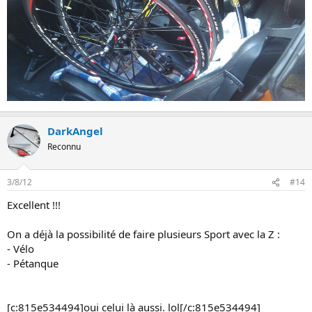
DarkAngel
Reconnu
3/8/12
#14
Excellent !!!
On a déjà la possibilité de faire plusieurs Sport avec la Z :
- Vélo
- Pétanque
[c:815e534494]oui celui là aussi. lol[/c:815e534494]