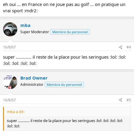
eh oui ... en France on ne joue pas au golf ... on pratique un
vrai sport :mdr2:
mba
Super Moderator
Membre du personnel
16/8/07
#4
super ............. il reste de la place pour les seringues :lol: :lol:
:lol: :lol: :lol: :lol:
Brad Owner
Administrator
Membre du personnel
16/8/07
#5
mba a dit:
super ............. il reste de la place pour les seringues :lol: :lol: :lol: :lol:
:lol: :lol: