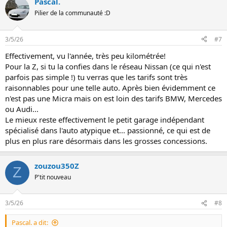
Pascal.
r
é
Pilier de la communauté :D
a
c
t
3/5/26
#7
i
o
Effectivement, vu l'année, très peu kilométrée!
n
Pour la Z, si tu la confies dans le réseau Nissan (ce qui n'est
s
:
parfois pas simple !) tu verras que les tarifs sont très
raisonnables pour une telle auto. Après bien évidemment ce
n'est pas une Micra mais on est loin des tarifs BMW, Mercedes
ou Audi...
Le mieux reste effectivement le petit garage indépendant
spécialisé dans l'auto atypique et... passionné, ce qui est de
plus en plus rare désormais dans les grosses concessions.
zouzou350Z
Z
P'tit nouveau
3/5/26
#8
Pascal. a dit: