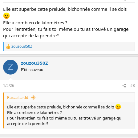
i
o
Elle est superbe cette prelude, bichonnée comme il se doit!
n
s
:
Elle a combien de kilomètres ?
Pour l'entretien, tu fais toi même ou tu as trouvé un garage
qui accepte de la prendre?
zouzou350Z
L
e
s
zouzou350Z
r
Z
é
P'tit nouveau
a
c
t
1/5/26
#3
i
o
Pascal. a dit:
n
s
Elle est superbe cette prelude, bichonnée comme il se doit!
:
Elle a combien de kilomètres ?
Pour l'entretien, tu fais toi même ou tu as trouvé un garage qui
accepte de la prendre?