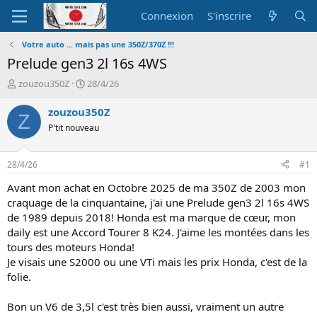
Connexion
S'inscrire
Votre auto ... mais pas une 350Z/370Z !!!
Prelude gen3 2l 16s 4WS
A
D
zouzou350Z
28/4/26
u
a
t
t
zouzou350Z
Z
e
e
P'tit nouveau
u
d
r
e
d
d
28/4/26
#1
e
é
l
b
Avant mon achat en Octobre 2025 de ma 350Z de 2003 mon
a
u
craquage de la cinquantaine, j'ai une Prelude gen3 2l 16s 4WS
d
t
de 1989 depuis 2018! Honda est ma marque de cœur, mon
i
daily est une Accord Tourer 8 K24. J'aime les montées dans les
s
tours des moteurs Honda!
c
Je visais une S2000 ou une VTi mais les prix Honda, c'est de la
u
s
folie.
s
i
Bon un V6 de 3,5l c'est très bien aussi, vraiment un autre
o