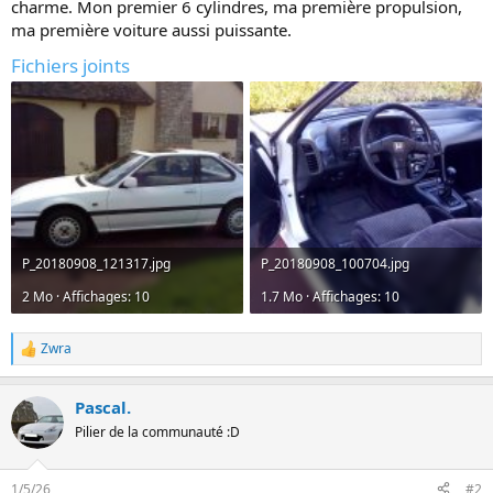
charme. Mon premier 6 cylindres, ma première propulsion,
n
ma première voiture aussi puissante.
Fichiers joints
P_20180908_121317.jpg
P_20180908_100704.jpg
2 Mo · Affichages: 10
1.7 Mo · Affichages: 10
Zwra
L
e
s
Pascal.
r
é
Pilier de la communauté :D
a
c
t
1/5/26
#2