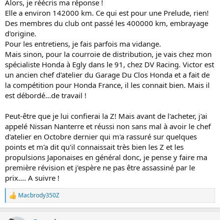
Alors, je réécris ma réponse !
Elle a environ 142000 km. Ce qui est pour une Prelude, rien!
Des membres du club ont passé les 400000 km, embrayage
d'origine.
Pour les entretiens, je fais parfois ma vidange.
Mais sinon, pour la courroie de distribution, je vais chez mon
spécialiste Honda à Egly dans le 91, chez DV Racing. Victor est
un ancien chef d'atelier du Garage Du Clos Honda et a fait de
la compétition pour Honda France, il les connait bien. Mais il
est débordé...de travail !
Peut-être que je lui confierai la Z! Mais avant de l'acheter, j'ai
appelé Nissan Nanterre et réussi non sans mal à avoir le chef
d'atelier en Octobre dernier qui m'a rassuré sur quelques
points et m'a dit qu'il connaissait très bien les Z et les
propulsions Japonaises en général donc, je pense y faire ma
première révision et j'espère ne pas être assassiné par le
prix.... A suivre !
Macbrody350Z
L
e
s