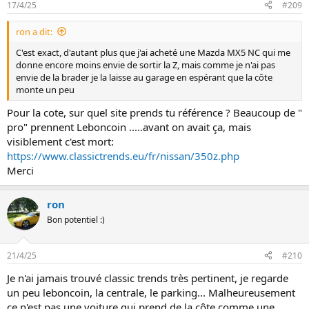
17/4/25
#209
ron a dit:
C'est exact, d'autant plus que j'ai acheté une Mazda MX5 NC qui me
donne encore moins envie de sortir la Z, mais comme je n'ai pas
envie de la brader je la laisse au garage en espérant que la côte
monte un peu
Pour la cote, sur quel site prends tu référence ? Beaucoup de "
pro" prennent Leboncoin .....avant on avait ça, mais
visiblement c'est mort:
https://www.classictrends.eu/fr/nissan/350z.php
Merci
ron
Bon potentiel :)
21/4/25
#210
Je n'ai jamais trouvé classic trends très pertinent, je regarde
un peu leboncoin, la centrale, le parking... Malheureusement
ce n'est pas une voiture qui prend de la côte comme une