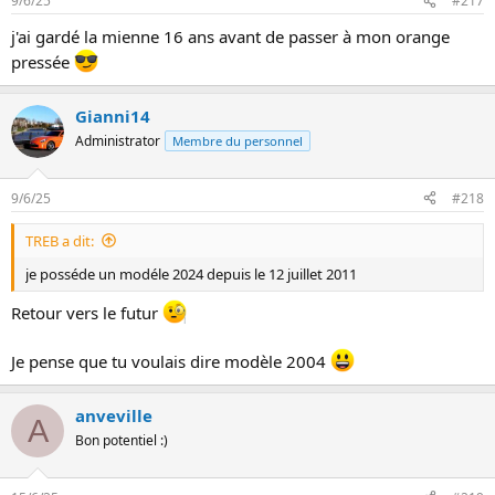
9/6/25
#217
Voir la pièce jointe 5569
j'ai gardé la mienne 16 ans avant de passer à mon orange
Zistes ancestralissimes
:
(la même Z depuis le début)
pressée
21 ans
:
DarkAngel
Gianni14
jmc67
Administrator
Membre du personnel
mba
20 ans
:
9/6/25
#218
Brad Owner
Notre350Z
TREB a dit:
ripley20117
Z'mania
je posséde un modéle 2024 depuis le 12 juillet 2011
19 ans
:
Retour vers le futur
Bruno
Navyseal
Je pense que tu voulais dire modèle 2004
Olivier13
17/Z
anveville
A
18 ans
:
Bon potentiel :)
Bullet
Eric du 49
Haxo