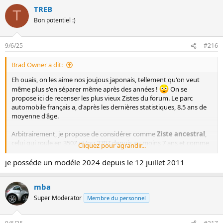
TREB
T
Bon potentiel :)
9/6/25
#216
Brad Owner a dit:
Eh ouais, on les aime nos joujous japonais, tellement qu'on veut
même plus s'en séparer même après des années !
On se
propose ici de recenser les plus vieux Zistes du forum. Le parc
automobile français a, d'après les dernières statistiques, 8.5 ans de
moyenne d'âge.
Arbitrairement, je propose de considérer comme
Ziste ancestral
,
celui qui roule en 350Z et/ou 370Z depuis au moins 7 ans et comme
Cliquez pour agrandir...
Ziste ancestralissime
, celui qui roule dans la
même
350Z depuis
au moins 7 ans 8) (on arrondira le chiffre au nombre d'années le
je posséde un modéle 2024 depuis le 12 juillet 2011
plus proche au 01/01/2023 ).
mba
En italique rouge
: voiture vendue ou Ziste "disparu".
En italique orange
: projet de vente imminent
Super Moderator
Membre du personnel
En vert
: présence confirmée en 2024