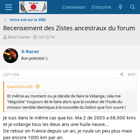
Connexion
S'inscrire
Votre avis sur la 350Z
Recensement des Zistes ancestraux du forum
A
D
Brad Owner
16/12/14
u
a
t
t
X-Racer
e
e
Bon potentiel :)
u
d
r
e
d
d
23/11/24
#201
e
é
l
b
Gianni14 a dit:
a
u
d
t
Et même au moment ou je décide de faire la Vidange, cela me
i
"dégoûte" toujours de le faire alors que la couleur de l'huile du
s
moteur semble identique à la nouvelle du bidon que l'on ouvre !
c
u
Je suis dans le même cas que toi. Ma Z de 2003 a 68.000 kms
s
et je vidange tous les deux ans une huile neuve...
s
De retour en France depuis un an, je roule un peu plus mais
i
pas encore 1000 km par an.
o