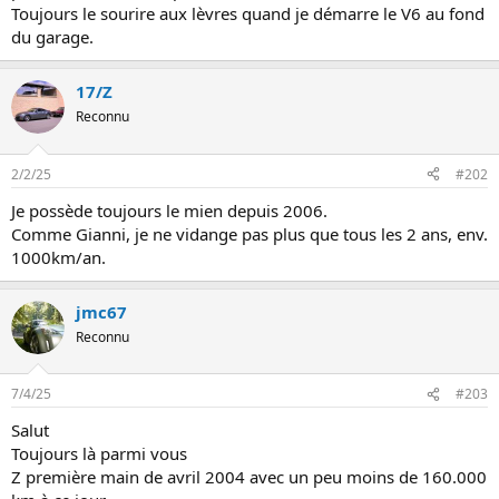
Toujours le sourire aux lèvres quand je démarre le V6 au fond
n
du garage.
17/Z
Reconnu
2/2/25
#202
Je possède toujours le mien depuis 2006.
Comme Gianni, je ne vidange pas plus que tous les 2 ans, env.
1000km/an.
jmc67
Reconnu
7/4/25
#203
Salut
Toujours là parmi vous
Z première main de avril 2004 avec un peu moins de 160.000