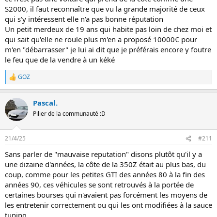
S2000, il faut reconnaître que vu la grande majorité de ceux
qui s'y intéressent elle n'a pas bonne réputation
Un petit merdeux de 19 ans qui habite pas loin de chez moi et
qui sait qu'elle ne roule plus m'en a proposé 10000€ pour
m'en "débarrasser" je lui ai dit que je préférais encore y foutre
le feu que de la vendre à un kéké
GOZ
L
e
s
Pascal.
r
é
Pilier de la communauté :D
a
c
t
21/4/25
#211
i
o
Sans parler de "mauvaise reputation" disons plutôt qu'il y a
n
une dizaine d'années, la côte de la 350Z était au plus bas, du
s
:
coup, comme pour les petites GTI des années 80 à la fin des
années 90, ces véhicules se sont retrouvés à la portée de
certaines bourses qui n'avaient pas forcément les moyens de
les entretenir correctement ou qui les ont modifiées à la sauce
tuning...