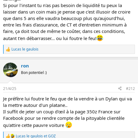
Si pour l'instant tu n'as pas besoin de liquidité tu peux la
laisser dans un coin mais je pense que c'est illusoir de croire
que dans 5 ans elle vaudra beaucoup plus qu'aujourd'hui,
entre les frais d'assurance, de CT et d'entretien minimum à
faire, ça doit tout de même te coûter, dans ces conditions,
autant t'en débarrasser... ou lui foutre le feu!
Lucas le gaulois
L
e
s
ron
r
é
Bon potentiel :)
a
c
t
21/4/25
#212
i
o
Je préfère lui foutre le feu que de la vendre à un Dylan qui va
n
la mettre autour d'un platane..
s
:
Il suffit de jeter un coup d'œil à la page 350z France sur
Facebook pour se rendre compte de la pitoyable clientèle
qu'attire cette pauvre voiture
Lucas le gaulois
et
GOZ
L