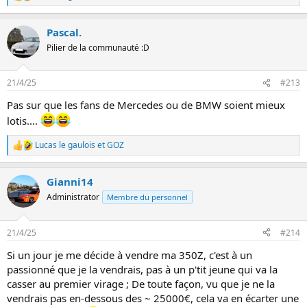
e
s
Pascal.
r
é
Pilier de la communauté :D
a
c
t
21/4/25
#213
i
o
Pas sur que les fans de Mercedes ou de BMW soient mieux
n
lotis....
s
:
Lucas le gaulois
et
GOZ
L
e
s
Gianni14
r
é
Administrator
Membre du personnel
a
c
t
21/4/25
#214
i
o
Si un jour je me décide à vendre ma 350Z, c'est à un
n
passionné que je la vendrais, pas à un p'tit jeune qui va la
s
:
casser au premier virage ; De toute façon, vu que je ne la
vendrais pas en-dessous des ~ 25000€, cela va en écarter une