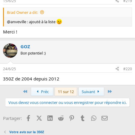
15/6/25
#219
Lyric
olivierzz57
Brad Owner a dit:
Raparis
ToulouZiste
@anveville : ajouté à la liste
zztop
Merci !
17 ans
:
anveville
GOZ
dold
E Tempo
Bon potentiel :)
Pap'z
16 ans
:
24/6/25
#220
FastGreg
350Z de 2004 depuis 2012
15 ans
:
Iyoku
Premier
Dernier
Préc
11 sur 12
Suivant
Matmac0013
X-Racer
Vous devez vous connecter ou vous enregistrer pour répondre ici.
14 ans
:
Facebook
X (Twitter)
LinkedIn
Reddit
Pinterest
Tumblr
WhatsApp
Email
Partager:
350Z64
diablkotin16
Votre avis sur la 350Z
GOZ