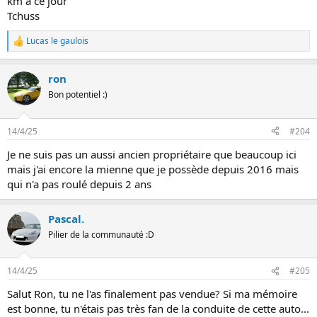
km à ce jour
Tchuss
Lucas le gaulois
L
e
s
ron
r
é
Bon potentiel :)
a
c
t
14/4/25
#204
i
o
Je ne suis pas un aussi ancien propriétaire que beaucoup ici
n
mais j'ai encore la mienne que je possède depuis 2016 mais
s
:
qui n'a pas roulé depuis 2 ans
Pascal.
Pilier de la communauté :D
14/4/25
#205
Salut Ron, tu ne l'as finalement pas vendue? Si ma mémoire
est bonne, tu n'étais pas très fan de la conduite de cette auto...