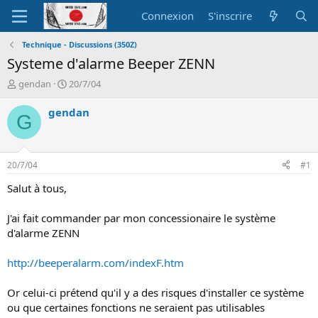
Connexion
S'inscrire
Technique - Discussions (350Z)
Systeme d'alarme Beeper ZENN
A
D
gendan
20/7/04
u
a
t
t
gendan
G
e
e
u
d
r
e
d
d
20/7/04
#1
e
é
l
b
Salut à tous,
a
u
d
t
J'ai fait commander par mon concessionaire le système
i
d'alarme ZENN
s
c
http://beeperalarm.com/indexF.htm
u
s
s
Or celui-ci prétend qu'il y a des risques d'installer ce système
i
ou que certaines fonctions ne seraient pas utilisables
o