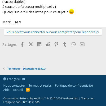
(raccordables)
n
à cause du faisceau multiplexé :-(
Quelqu'un a-t-il des infos pour ce sujet ?
Merci, DAN
Vous devez vous connecter ou vous enregistrer pour répondre ici.
Facebook
X (Twitter)
LinkedIn
Reddit
Pinterest
Tumblr
WhatsApp
Email
Partager:
Technique - Discussions (350Z)
Français (FR)
Nous contacter
Termes et règles
Politique de confidentialité
Aide
Accueil
R
S
S
®
Community platform by XenForo
© 2010-2024 XenForo Ltd.
|
Traduction
Française par Ultim Host, SAS