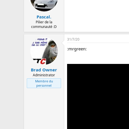
Pascal.
Pilier de la
communauté :D
31/7/20
:mrgreen:
Brad Owner
Administrator
Membre du
personnel