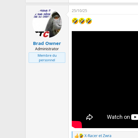
25/10/25
Brad Owner
Administrator
Membre du
personnel
X-Racer
et
Zwra
L