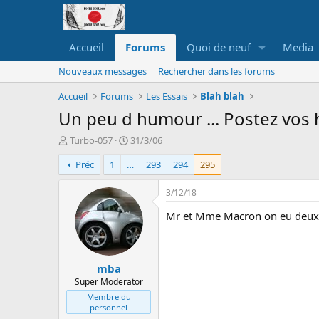
Accueil
Forums
Quoi de neuf
Media
Nouveaux messages
Rechercher dans les forums
Accueil
Forums
Les Essais
Blah blah
Un peu d humour ... Postez vos h
A
D
Turbo-057
31/3/06
u
a
Préc
1
…
293
294
295
t
t
e
e
u
d
3/12/18
r
e
Mr et Mme Macron on eu deux fi
d
d
e
é
l
b
a
u
mba
d
t
i
Super Moderator
s
Membre du
c
personnel