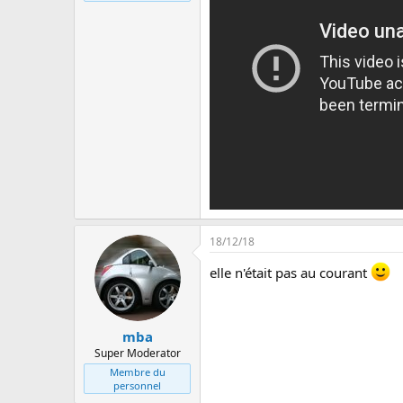
18/12/18
elle n'était pas au courant
mba
Super Moderator
Membre du
personnel