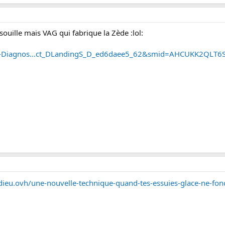
ssouille mais VAG qui fabrique la Zède :lol:
L-Diagnos...ct_DLandingS_D_ed6daee5_62&smid=AHCUKK2QLT6
ieu.ovh/une-nouvelle-technique-quand-tes-essuies-glace-ne-fon