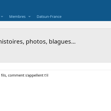
Membres
Datsun-France
istoires, photos, blagues...
ls, comment s'appellent t'il