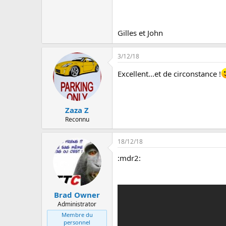
u
s
s
i
Gilles et John
o
n
3/12/18
Excellent...et de circonstance !
Zaza Z
Reconnu
18/12/18
:mdr2:
Brad Owner
Administrator
Membre du
personnel