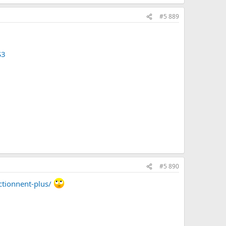
#5 889
S3
#5 890
ctionnent-plus/