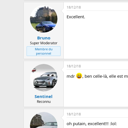
18/12/18
Excellent.
Bruno
Super Moderator
Membre du
personnel
18/12/18
mdr
, ben celle-là, elle est 
Sentinel
Reconnu
18/12/18
oh putain, excellent!!! :lol: