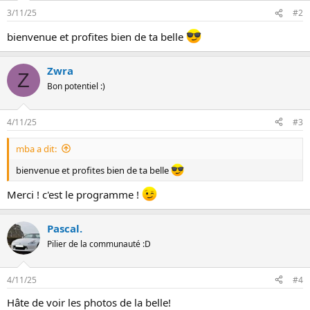
t
3/11/25
#2
i
o
bienvenue et profites bien de ta belle
n
s
:
Zwra
Z
Bon potentiel :)
4/11/25
#3
mba a dit:
bienvenue et profites bien de ta belle
Merci ! c'est le programme !
Pascal.
Pilier de la communauté :D
4/11/25
#4
Hâte de voir les photos de la belle!