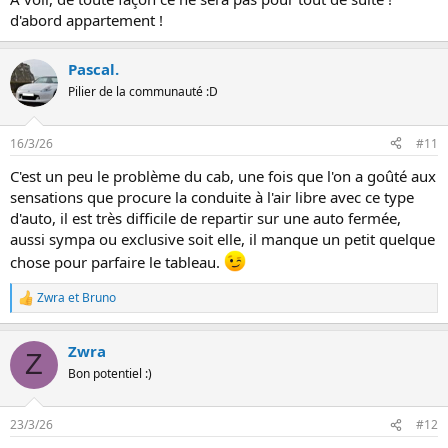
d'abord appartement !
Pascal.
Pilier de la communauté :D
16/3/26
#11
C'est un peu le problème du cab, une fois que l'on a goûté aux
sensations que procure la conduite à l'air libre avec ce type
d'auto, il est très difficile de repartir sur une auto fermée,
aussi sympa ou exclusive soit elle, il manque un petit quelque
chose pour parfaire le tableau.
Zwra
et
Bruno
L
e
s
Zwra
r
Z
é
Bon potentiel :)
a
c
t
23/3/26
#12
i
o