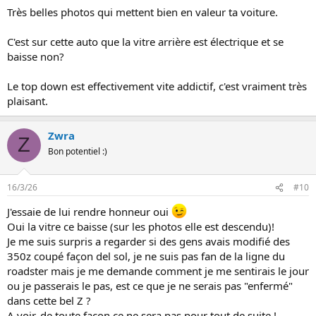
o
Très belles photos qui mettent bien en valeur ta voiture.
n
s
:
C'est sur cette auto que la vitre arrière est électrique et se
baisse non?
Le top down est effectivement vite addictif, c'est vraiment très
plaisant.
Zwra
Z
Bon potentiel :)
16/3/26
#10
J'essaie de lui rendre honneur oui
Oui la vitre ce baisse (sur les photos elle est descendu)!
Je me suis surpris a regarder si des gens avais modifié des
350z coupé façon del sol, je ne suis pas fan de la ligne du
roadster mais je me demande comment je me sentirais le jour
ou je passerais le pas, est ce que je ne serais pas "enfermé"
dans cette bel Z ?
A voir, de toute façon ce ne sera pas pour tout de suite !