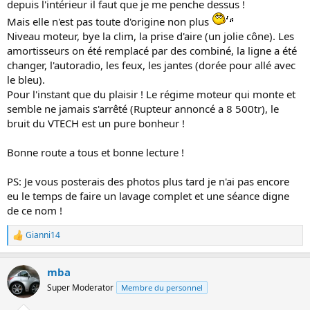
depuis l'intérieur il faut que je me penche dessus !
n
Mais elle n'est pas toute d'origine non plus
Niveau moteur, bye la clim, la prise d'aire (un jolie cône). Les
amortisseurs on été remplacé par des combiné, la ligne a été
changer, l'autoradio, les feux, les jantes (dorée pour allé avec
le bleu).
Pour l'instant que du plaisir ! Le régime moteur qui monte et
semble ne jamais s'arrêté (Rupteur annoncé a 8 500tr), le
bruit du VTECH est un pure bonheur !
Bonne route a tous et bonne lecture !
PS: Je vous posterais des photos plus tard je n'ai pas encore
eu le temps de faire un lavage complet et une séance digne
de ce nom !
Gianni14
L
e
s
mba
r
é
Super Moderator
Membre du personnel
a
c