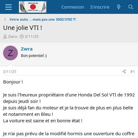
Connexion
S'inscrire
Votre auto ... mais pas une 350Z/370Z !!!
Une jolie VTI !
A
D
Zwra
3/11/25
u
a
t
t
Zwra
Z
e
e
Bon potentiel :)
u
d
r
e
d
d
3/11/25
#1
e
é
l
b
Bonjour !
a
u
d
t
Je suis l'heureux propriétaire d'une Honda Del Sol VTI de 1992
i
depuis Jeudi soir !
s
Je suis déjà fan du moteur et je la trouve de plus en plus belle
c
et notamment en Bleu !
u
s
La voiture est saine et en bonne état !
s
i
Je n'ai pas prévu de la modifié hormis une ouverture du coffre
o