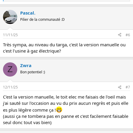
e
s
Pascal.
r
é
Pilier de la communauté :D
a
c
t
11/11/25
#6
i
o
Très sympa, au niveau du targa, c'est la version manuelle ou
n
c'est l'usine à gaz électrique?
s
:
Zwra
Z
Bon potentiel :)
12/11/25
#7
C'est la version manuelle, le toit elec me faisais de l'oeil mais
j'ai sauté sur l'occasion au vu du prix aucun regrès et puis elle
es plus légère comme ça !
(aussi ça ne tombera pas en panne et c'est facilement faisable
seul donc tout vas bien)