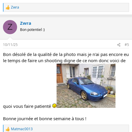
Zwra
L
e
s
Zwra
r
Z
é
Bon potentiel :)
a
c
t
10/11/25
#5
i
o
Bon désolé de la qualité de la photo mais je n'ai pas encore eu
n
le temps de faire un shooting digne de ce nom donc voici de
s
:
quoi vous faire patienté
Bonne journée et bonne semaine à tous !
Matmac0013
L