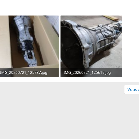
IMG_20260721_125737.jpg
IMG_20260721_125619.jpg
225.3 KB · Affichages: 5
2.1 Mo · Affichages: 5
Vous d
pp
ail