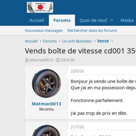
Accueil
Forums
Quoi de neuf
Media
Nouveaux messages
Rechercher dans les forums
Accueil
Forums
Le coin Business
Vente
Vends boîte de vitesse cd001 35
A
D
Matmac0013
23/5/26
u
a
t
t
23/5/26
e
e
Bonjour je vends une boîte de
u
d
r
e
Que j'ai en ma possession dep
d
d
e
é
Fonctionne parfaitement.
Matmac0013
l
b
a
u
Reconnu
J'ai pas trop de prix en tête.
d
t
i
s
21/7/26
c