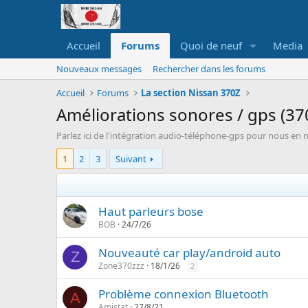
Accueil
Forums
Quoi de neuf
Media
Nouveaux messages
Rechercher dans les forums
Accueil
Forums
La section Nissan 370Z
Améliorations sonores / gps (37
Parlez ici de l'intégration audio-téléphone-gps pour nous en met
1
2
3
Suivant
Haut parleurs bose
BOB
24/7/26
Nouveauté car play/android auto
Z
Zone370zzz
18/1/26
2
Problème connexion Bluetooth
A
Amistat
27/8/21