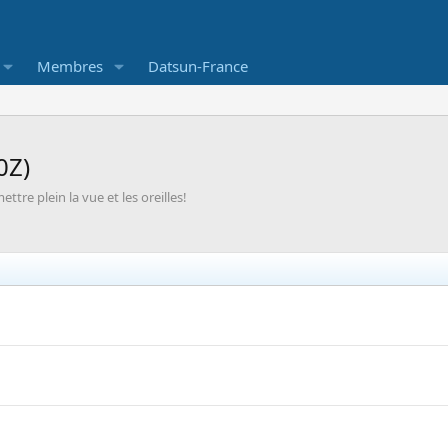
Membres
Datsun-France
0Z)
tre plein la vue et les oreilles!