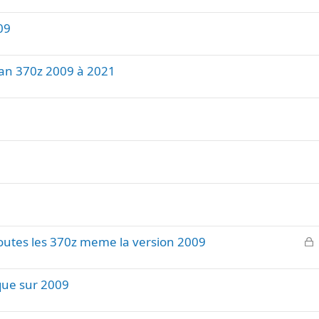
09
san 370z 2009 à 2021
F
outes les 370z meme la version 2009
e
r
que sur 2009
é