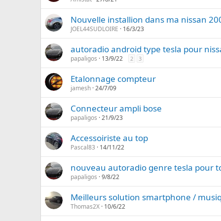
Nouvelle installion dans ma nissan 20
JOEL44SUDLOIRE
16/3/23
autoradio android type tesla pour nis
papaligos
13/9/22
2
3
Etalonnage compteur
jamesh
24/7/09
Connecteur ampli bose
papaligos
21/9/23
Accessoiriste au top
Pascal83
14/11/22
nouveau autoradio genre tesla pour t
papaligos
9/8/22
Meilleurs solution smartphone / musi
Thomas2X
10/6/22