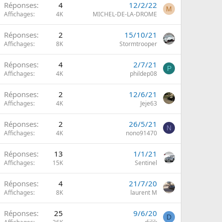
Réponses
4
12/2/22
M
Affichages
4K
MICHEL-DE-LA-DROME
Réponses
2
15/10/21
Affichages
8K
Stormtrooper
Réponses
4
2/7/21
P
Affichages
4K
phildep08
Réponses
2
12/6/21
Affichages
4K
Jeje63
Réponses
2
26/5/21
N
Affichages
4K
nono91470
Réponses
13
1/1/21
Affichages
15K
Sentinel
Réponses
4
21/7/20
Affichages
8K
laurent M
Réponses
25
9/6/20
D