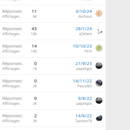
Réponses
11
3/10/24
L
Affichages
6K
linchoun
Réponses
43
28/1/24
Affichages
18K
aZebest
Réponses
14
10/10/23
P
Affichages
14K
Pichi
Réponses
0
21/9/23
Affichages
1K
papaligos
Réponses
0
14/11/22
Affichages
2K
Pascal83
Réponses
0
9/8/22
Affichages
3K
papaligos
Réponses
2
14/6/22
m
Affichages
3K
Tazman78