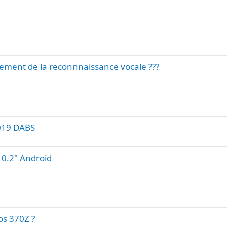
nement de la reconnnaissance vocale ???
019 DABS
10.2" Android
os 370Z ?