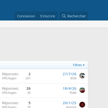
Connexion
S'inscrire
Rechercher
Filtres
Réponses
2
27/7/26
Affichages
207
BOB
Réponses
26
18/4/26
Affichages
3K
flo88
Réponses
5
20/1/25
A
Affichages
7K
Amistat