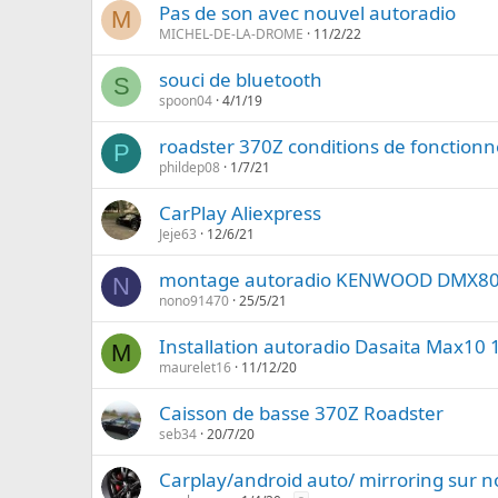
Pas de son avec nouvel autoradio
M
MICHEL-DE-LA-DROME
11/2/22
souci de bluetooth
S
spoon04
4/1/19
roadster 370Z conditions de fonction
P
phildep08
1/7/21
CarPlay Aliexpress
Jeje63
12/6/21
montage autoradio KENWOOD DMX8
N
nono91470
25/5/21
Installation autoradio Dasaita Max10 
M
maurelet16
11/12/20
Caisson de basse 370Z Roadster
seb34
20/7/20
Carplay/android auto/ mirroring sur n