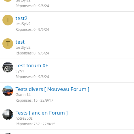
testSylv2
Réponses
0
9/6/24
test2
T
testSylv2
Réponses
0
9/6/24
test
T
testSylv2
Réponses
0
9/6/24
Test forum XF
Sylv1
Réponses
0
9/6/24
Tests divers [ Nouveau Forum ]
Gianni14
Réponses
15
22/9/17
Tests [ ancien Forum ]
notre350z
Réponses
757
27/8/15