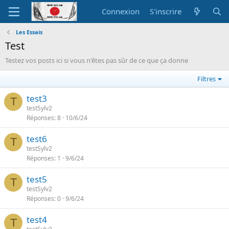
Connexion
S'inscrire
Les Essais
Test
Testez vos posts ici si vous n'êtes pas sûr de ce que ça donne
Filtres
test3
T
testSylv2
Réponses
8
10/6/24
test6
T
testSylv2
Réponses
1
9/6/24
test5
T
testSylv2
Réponses
0
9/6/24
test4
T