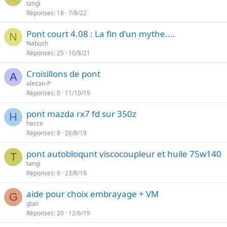
tangi
Réponses
18
7/8/22
Pont court 4.08 : La fin d'un mythe....
N
Nabush
Réponses
25
10/8/21
Croisillons de pont
A
alezan-P
Réponses
0
11/10/19
pont mazda rx7 fd sur 350z
H
hecce
Réponses
8
26/8/19
pont autobloqunt viscocoupleur et huile 75w140
T
tangi
Réponses
9
23/8/19
aide pour choix embrayage + VM
G
gtaii
Réponses
20
12/6/19