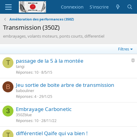
Connexion
S'inscrire
Amélioration des performances (350Z)
Transmission (350Z)
embrayages, volants moteurs, ponts courts, differentiel
Filtres
I
passage de la 5 à la montée
T
tangi
Réponses
10
8/5/15
p
o
Jeu sortie de boite arbre de transmission
r
B
babouliner
t
Réponses
4
29/1/25
a
n
Embrayage Carbonetic
3
t
350Zblue
e
Réponses
10
28/11/22
différentiel Qaife qui va bien !
T