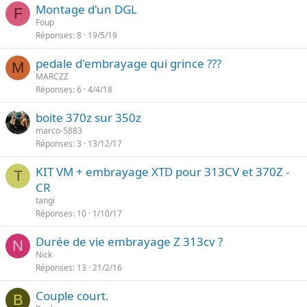
Montage d'un DGL
F
Foup
Réponses
8
19/5/19
pedale d'embrayage qui grince ???
M
MARCZZ
Réponses
6
4/4/18
boite 370z sur 350z
marco-5883
Réponses
3
13/12/17
KIT VM + embrayage XTD pour 313CV et 370Z -
T
CR
tangi
Réponses
10
1/10/17
Durée de vie embrayage Z 313cv ?
N
Nick
Réponses
13
21/2/16
Couple court.
B