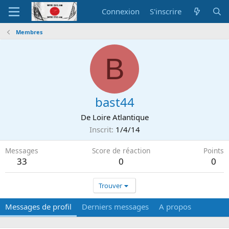
Connexion
S'inscrire
Membres
B
bast44
De
Loire Atlantique
Inscrit
1/4/14
Messages
Score de réaction
Points
33
0
0
Trouver
Messages de profil
Derniers messages
A propos