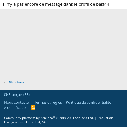
Il n'y a pas encore de message dans le profil de bast44.
Membres
Français (FR)
Nous contacter
Termes et règles
Politique de confidentialité
Aide
Accueil
R
S
S
®
Community platform by XenForo
© 2010-2024 XenForo Ltd.
|
Traduction
Française par Ultim Host, SAS