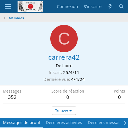
Connexion
S'inscrire
Membres
C
carrera42
De
Loire
Inscrit
25/4/11
Dernière vue
4/4/24
Messages
Score de réaction
Points
352
0
0
Trouver
Messages de profil
Dernières activités
Derniers messages