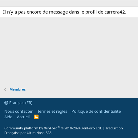
Il n'y a pas encore de message dans le profil de carrera42.
Membres
Français (FR)
Nous contacter
Termes et règles
Politique de confidentialité
Aide
Accueil
R
S
S
®
Community platform by XenForo
© 2010-2024 XenForo Ltd.
|
Traduction
Française par Ultim Host, SAS