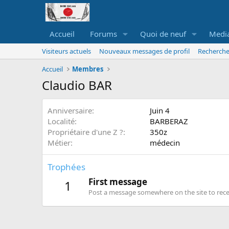
Accueil
Forums
Quoi de neuf
Medi
Visiteurs actuels
Nouveaux messages de profil
Recherche
Accueil
Membres
Claudio BAR
Anniversaire
Juin 4
Localité
BARBERAZ
Propriétaire d'une Z ?
350z
Métier
médecin
Trophées
First message
1
Post a message somewhere on the site to recei