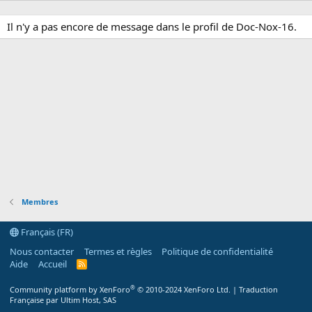
Il n'y a pas encore de message dans le profil de Doc-Nox-16.
Membres
Français (FR)
Nous contacter
Termes et règles
Politique de confidentialité
Aide
Accueil
R
S
S
®
Community platform by XenForo
© 2010-2024 XenForo Ltd.
|
Traduction
Française par Ultim Host, SAS