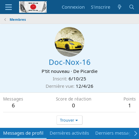
Connexion
S'inscrire
Membres
Doc-Nox-16
P'tit nouveau
·
De
Picardie
Inscrit
6/10/25
Dernière vue
12/4/26
Messages
Score de réaction
Points
6
0
1
Trouver
Messages de profil
Dernières activités
Derniers messages