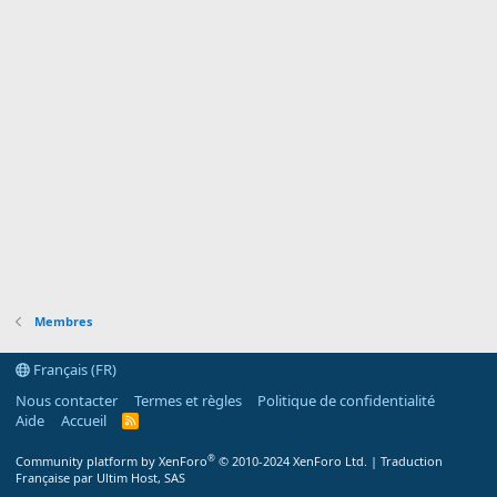
Membres
Français (FR)
Nous contacter
Termes et règles
Politique de confidentialité
Aide
Accueil
R
S
S
®
Community platform by XenForo
© 2010-2024 XenForo Ltd.
|
Traduction
Française par Ultim Host, SAS