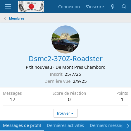
Connexion
S'inscrire
Membres
Dsmc2-370Z-Roadster
P'tit nouveau
·
De
Mont Pres Chambord
Inscrit
25/7/25
Dernière vue
2/9/25
Messages
Score de réaction
Points
17
0
1
Trouver
Messages de profil
Dernières activités
Derniers messages