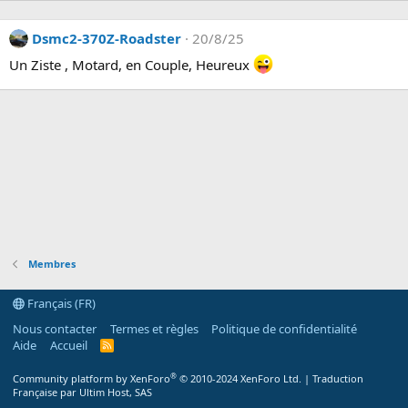
Dsmc2-370Z-Roadster
20/8/25
Un Ziste , Motard, en Couple, Heureux
Membres
Français (FR)
Nous contacter
Termes et règles
Politique de confidentialité
Aide
Accueil
R
S
S
®
Community platform by XenForo
© 2010-2024 XenForo Ltd.
|
Traduction
Française par Ultim Host, SAS