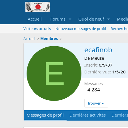
Accueil
Forums
Quoi de neuf
Medi
Visiteurs actuels
Nouveaux messages de profil
Recherche
Accueil
Membres
ecafinob
E
De
Meuse
Inscrit
6/9/07
Dernière vue
1/5/20
Messages
4 284
Trouver
Messages de profil
Dernières activités
Dernier