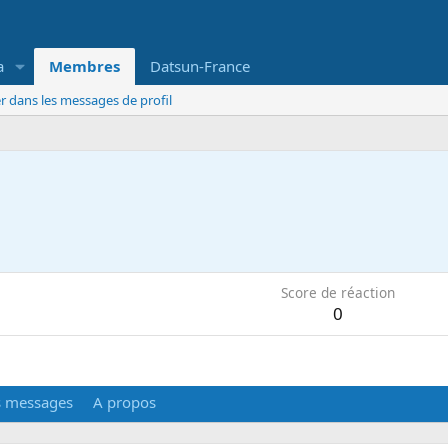
a
Membres
Datsun-France
r dans les messages de profil
Score de réaction
0
s messages
A propos