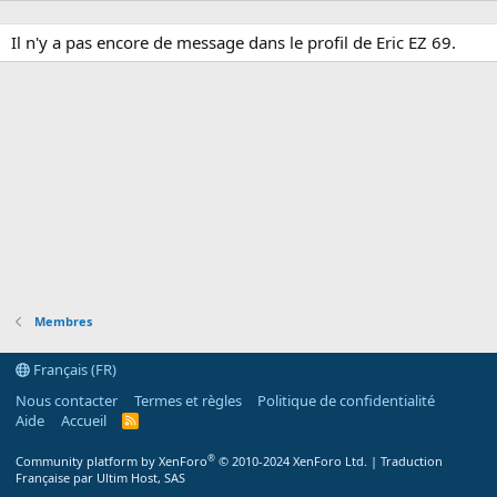
Il n'y a pas encore de message dans le profil de Eric EZ 69.
Membres
Français (FR)
Nous contacter
Termes et règles
Politique de confidentialité
Aide
Accueil
R
S
S
®
Community platform by XenForo
© 2010-2024 XenForo Ltd.
|
Traduction
Française par Ultim Host, SAS