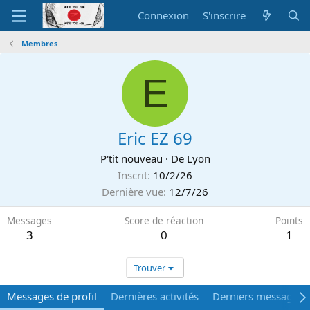
Connexion
S'inscrire
Membres
E
Eric EZ 69
P'tit nouveau
·
De
Lyon
Inscrit
10/2/26
Dernière vue
12/7/26
Messages
Score de réaction
Points
3
0
1
Trouver
Messages de profil
Dernières activités
Derniers messages