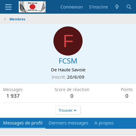
Connexion
S'inscrire
Membres
F
FCSM
De
Haute Savoie
Inscrit
20/6/09
Messages
Score de réaction
Points
1 937
0
0
Trouver
Messages de profil
Derniers messages
A propos