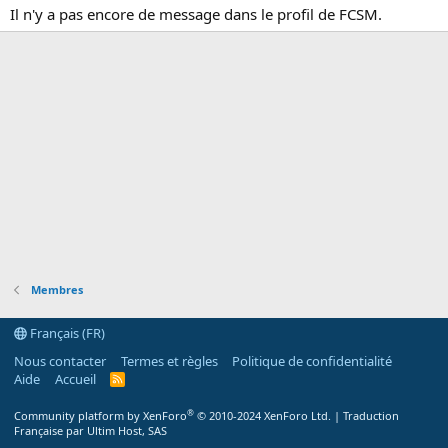
Il n'y a pas encore de message dans le profil de FCSM.
Membres
Français (FR)
Nous contacter
Termes et règles
Politique de confidentialité
Aide
Accueil
R
S
S
®
Community platform by XenForo
© 2010-2024 XenForo Ltd.
|
Traduction
Française par Ultim Host, SAS