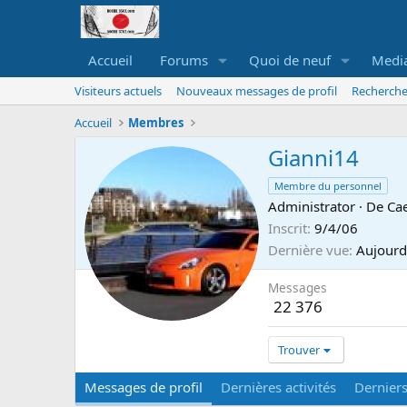
Accueil
Forums
Quoi de neuf
Medi
Visiteurs actuels
Nouveaux messages de profil
Recherche
Accueil
Membres
Gianni14
Membre du personnel
Administrator
·
De
Ca
Inscrit
9/4/06
Dernière vue
Aujourd
Messages
22 376
Trouver
Messages de profil
Dernières activités
Dernier