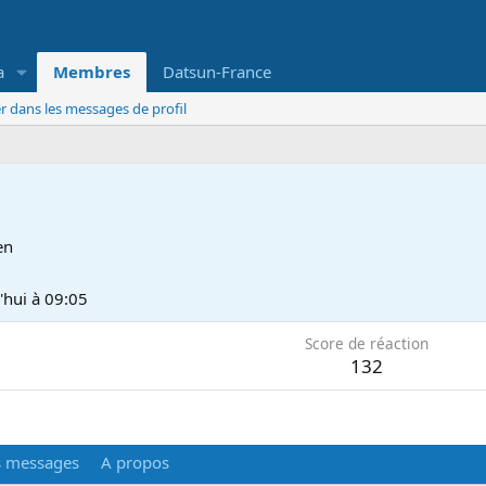
a
Membres
Datsun-France
r dans les messages de profil
en
'hui à 09:05
Score de réaction
132
s messages
A propos