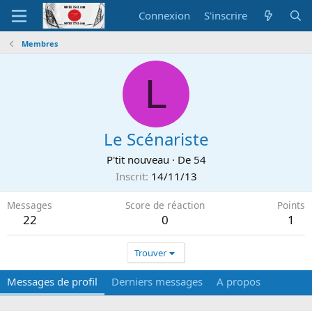
Connexion
S'inscrire
Membres
L
Le Scénariste
P'tit nouveau
·
De
54
Inscrit
14/11/13
Messages
Score de réaction
Points
22
0
1
Trouver
Messages de profil
Derniers messages
A propos