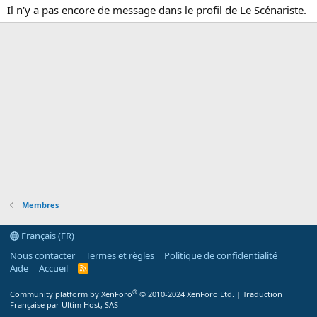
Il n'y a pas encore de message dans le profil de Le Scénariste.
Membres
Français (FR)
Nous contacter
Termes et règles
Politique de confidentialité
Aide
Accueil
R
S
S
®
Community platform by XenForo
© 2010-2024 XenForo Ltd.
|
Traduction
Française par Ultim Host, SAS