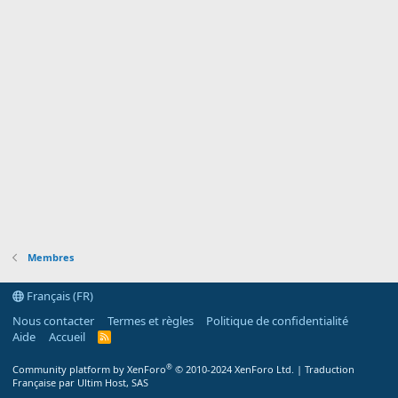
Membres
Français (FR)
Nous contacter
Termes et règles
Politique de confidentialité
Aide
Accueil
R
S
S
®
Community platform by XenForo
© 2010-2024 XenForo Ltd.
|
Traduction
Française par Ultim Host, SAS