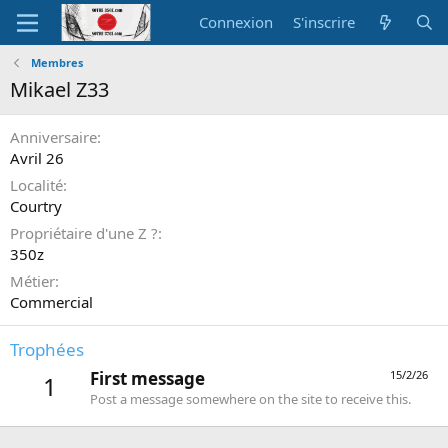
Connexion
S'inscrire
Membres
Mikael Z33
Anniversaire
Avril 26
Localité
Courtry
Propriétaire d'une Z ?
350z
Métier
Commercial
Trophées
First message
15/2/26
1
Post a message somewhere on the site to receive this.