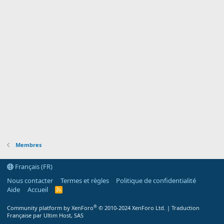
Membres
Français (FR)
Nous contacter
Termes et règles
Politique de confidentialité
Aide
Accueil
R
S
S
®
Community platform by XenForo
© 2010-2024 XenForo Ltd.
|
Traduction
Française par Ultim Host, SAS