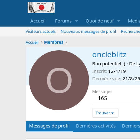
Accueil
Forums
Quoi de neuf
Medi
Visiteurs actuels
Nouveaux messages de profil
Recherche
Accueil
Membres
oncleblitz
O
Bon potentiel :)
·
De
L
Inscrit
12/1/19
Dernière vue
21/8/2
Messages
165
Trouver
Messages de profil
Dernières activités
Dernier