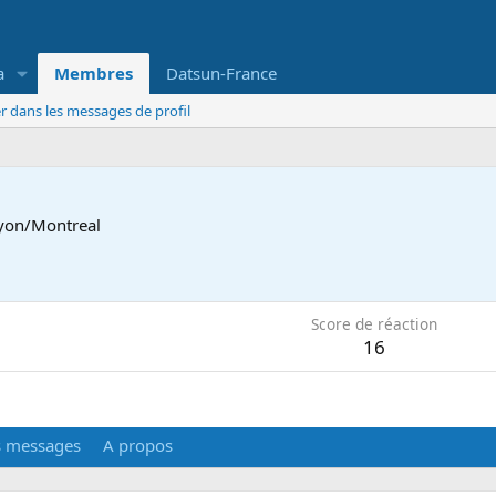
a
Membres
Datsun-France
r dans les messages de profil
yon/Montreal
5
Score de réaction
16
s messages
A propos