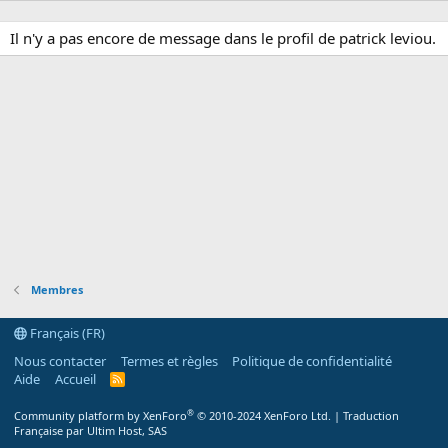
Il n'y a pas encore de message dans le profil de patrick leviou.
Membres
Français (FR)
Nous contacter
Termes et règles
Politique de confidentialité
Aide
Accueil
R
S
S
®
Community platform by XenForo
© 2010-2024 XenForo Ltd.
|
Traduction
Française par Ultim Host, SAS