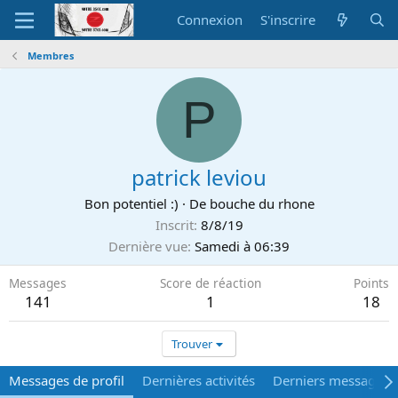
Connexion
S'inscrire
Membres
P
patrick leviou
Bon potentiel :)
·
De
bouche du rhone
Inscrit
8/8/19
Dernière vue
Samedi à 06:39
Messages
Score de réaction
Points
141
1
18
Trouver
Messages de profil
Dernières activités
Derniers messages