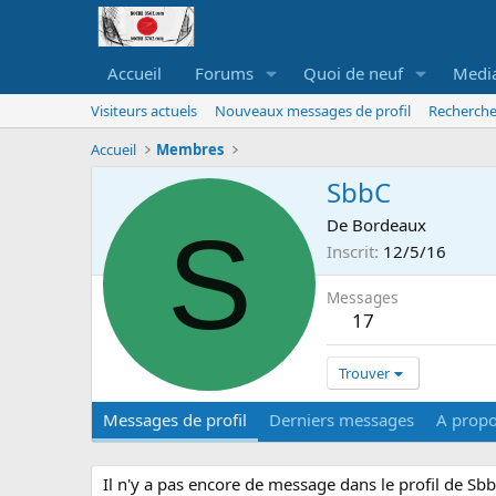
Accueil
Forums
Quoi de neuf
Medi
Visiteurs actuels
Nouveaux messages de profil
Recherche
Accueil
Membres
SbbC
S
De
Bordeaux
Inscrit
12/5/16
Messages
17
Trouver
Messages de profil
Derniers messages
A prop
Il n'y a pas encore de message dans le profil de Sbb