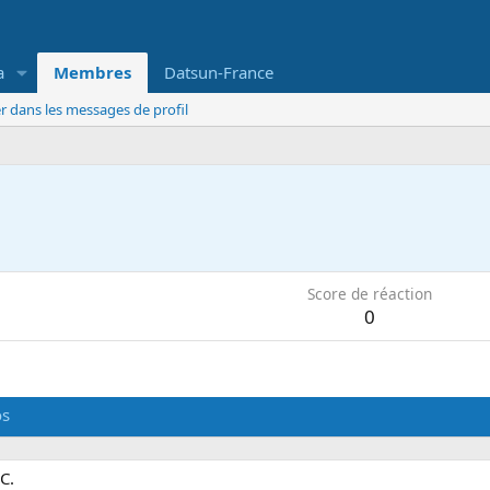
a
Membres
Datsun-France
r dans les messages de profil
Score de réaction
0
os
C.