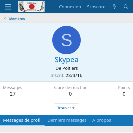
Connexion
S'inscrire
Membres
S
Skypea
De
Poitiers
Inscrit
28/3/16
Messages
Score de réaction
Points
27
0
0
Trouver
Messages de profil
Derniers messages
A propos