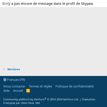
Il n'y a pas encore de message dans le profil de Skypea.
Membres
Français (FR)
Nous contacter
Termes et règles
Politique de confidentialité
Aide
Accueil
R
S
S
®
Community platform by XenForo
© 2010-2024 XenForo Ltd.
|
Traduction
Française par Ultim Host, SAS