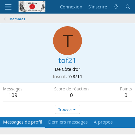
Connexion
S'inscrire
Membres
T
tof21
De
Côte d'or
Inscrit
7/8/11
Messages
Score de réaction
Points
109
0
0
Trouver
Messages de profil
Derniers messages
A propos