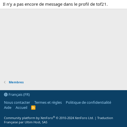
Il n'y a pas encore de message dans le profil de tof21.
Membres
Français (FR)
Nous contacter
Termes et règles
Politique de confidentialité
Aide
Accueil
R
S
S
®
Community platform by XenForo
© 2010-2024 XenForo Ltd.
|
Traduction
Française par Ultim Host, SAS