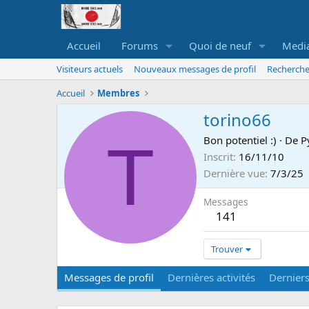
Accueil
Forums
Quoi de neuf
Medi
Visiteurs actuels
Nouveaux messages de profil
Recherche
Accueil
Membres
torino66
T
Bon potentiel :)
·
De
P
Inscrit
16/11/10
Dernière vue
7/3/25
Messages
141
Trouver
Messages de profil
Dernières activités
Dernier