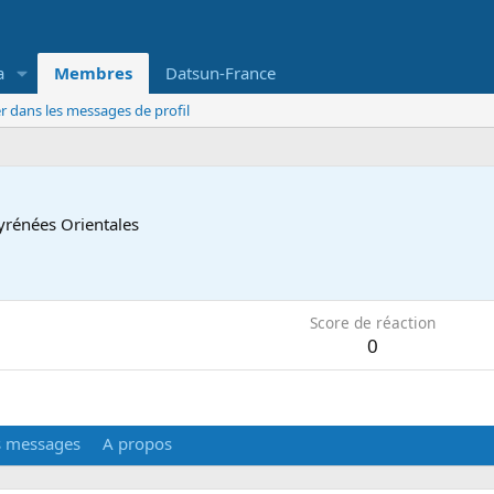
a
Membres
Datsun-France
r dans les messages de profil
yrénées Orientales
Score de réaction
0
s messages
A propos