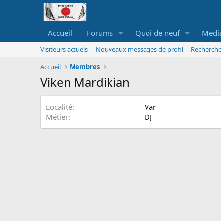
Accueil
Forums
Quoi de neuf
Medi
Visiteurs actuels
Nouveaux messages de profil
Recherche
Accueil
Membres
Viken Mardikian
Localité
Var
Métier
DJ