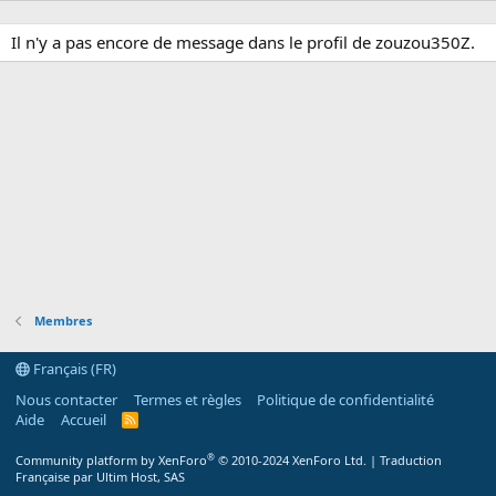
Il n'y a pas encore de message dans le profil de zouzou350Z.
Membres
Français (FR)
Nous contacter
Termes et règles
Politique de confidentialité
Aide
Accueil
R
S
S
®
Community platform by XenForo
© 2010-2024 XenForo Ltd.
|
Traduction
Française par Ultim Host, SAS