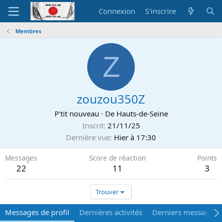
Connexion
S'inscrire
Membres
Z
zouzou350Z
P'tit nouveau
·
De
Hauts-de-Seine
Inscrit
21/11/25
Dernière vue
Hier à 17:30
Messages
Score de réaction
Points
22
11
3
Trouver
Messages de profil
Dernières activités
Derniers messages