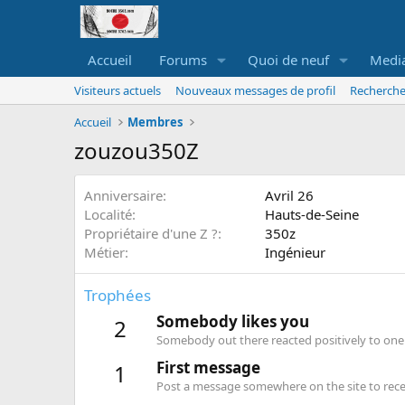
Accueil
Forums
Quoi de neuf
Medi
Visiteurs actuels
Nouveaux messages de profil
Recherche
Accueil
Membres
zouzou350Z
Anniversaire
Avril 26
Localité
Hauts-de-Seine
Propriétaire d'une Z ?
350z
Métier
Ingénieur
Trophées
Somebody likes you
2
Somebody out there reacted positively to one 
First message
1
Post a message somewhere on the site to recei