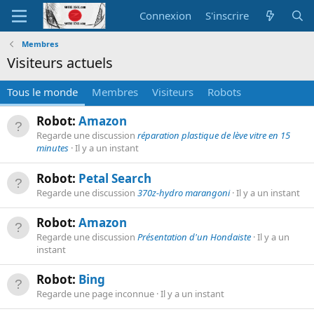
Connexion
S'inscrire
Membres
Visiteurs actuels
Tous le monde
Membres
Visiteurs
Robots
Robot:
Amazon
Regarde une discussion
réparation plastique de lève vitre en 15
minutes
Il y a un instant
Robot:
Petal Search
Regarde une discussion
370z-hydro marangoni
Il y a un instant
Robot:
Amazon
Regarde une discussion
Présentation d'un Hondaiste
Il y a un
instant
Robot:
Bing
Regarde une page inconnue
Il y a un instant