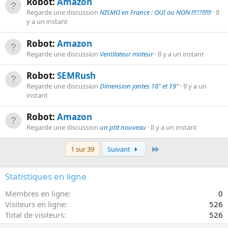
Robot:
Amazon
Regarde une discussion
NISMO en France : OUI ou NON !!!??!!!!!!
Il
y a un instant
Robot:
Amazon
Regarde une discussion
Ventilateur moteur
Il y a un instant
Robot:
SEMRush
Regarde une discussion
Dimension jantes 18" et 19"
Il y a un
instant
Robot:
Amazon
Regarde une discussion
un ptit nouveau
Il y a un instant
Dernier
1 sur 39
Suivant
Statistiques en ligne
Membres en ligne
0
Visiteurs en ligne
526
Total de visiteurs
526