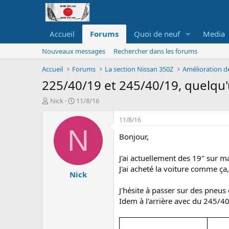
Accueil
Forums
Quoi de neuf
Media
Nouveaux messages
Rechercher dans les forums
Accueil
Forums
La section Nissan 350Z
Amélioration d
225/40/19 et 245/40/19, quelqu'u
A
D
Nick
11/8/16
u
a
t
t
11/8/16
e
e
N
Bonjour,
u
d
r
e
d
d
J'ai actuellement des 19" sur m
e
é
J'ai acheté la voiture comme ça
Nick
l
b
a
u
J'hésite à passer sur des pneus 
d
t
Idem à l'arrière avec du 245/40
i
s
c