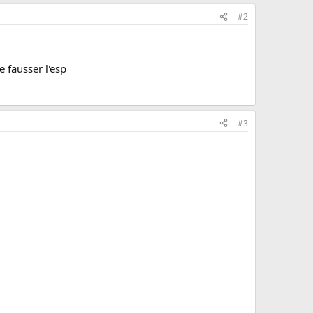
#2
e fausser l'esp
#3