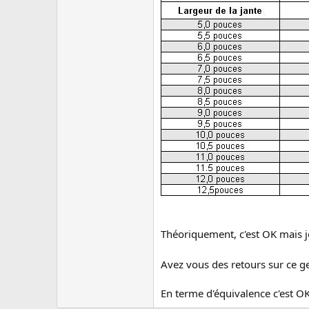
u
s
s
i
o
n
Théoriquement, c'est OK mais je
Avez vous des retours sur ce 
En terme d'équivalence c'est OK