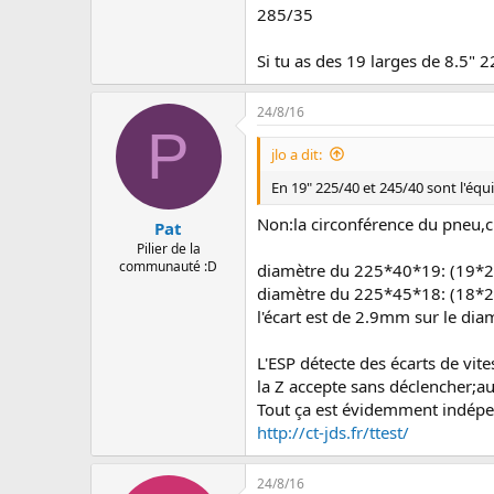
285/35
Si tu as des 19 larges de 8.5" 22
24/8/16
P
jlo a dit:
En 19" 225/40 et 245/40 sont l'équ
Non:la circonférence du pneu,c'e
Pat
Pilier de la
communauté :D
diamètre du 225*40*19: (19
diamètre du 225*45*18: (18*
l'écart est de 2.9mm sur le dia
L'ESP détecte des écarts de vit
la Z accepte sans déclencher;a
Tout ça est évidemment indépen
http://ct-jds.fr/ttest/
24/8/16