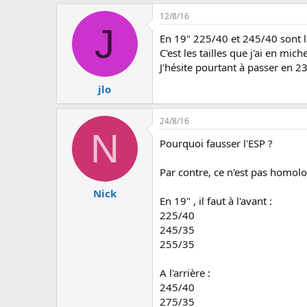
12/8/16
J
En 19" 225/40 et 245/40 sont l
C'est les tailles que j'ai en mich
J'hésite pourtant à passer en 23
jlo
24/8/16
N
Pourquoi fausser l'ESP ?
Par contre, ce n'est pas homol
Nick
En 19" , il faut à l'avant :
225/40
245/35
255/35
A l'arrière :
245/40
275/35