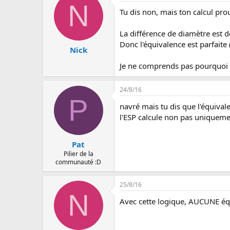
N
Tu dis non, mais ton calcul pro
La différence de diamètre est 
Donc l'équivalence est parfaite
Nick
Je ne comprends pas pourquoi ce
24/8/16
P
navré mais tu dis que l'équivalenc
l'ESP calcule non pas uniquemen
Pat
Pilier de la
communauté :D
25/8/16
N
Avec cette logique, AUCUNE équi