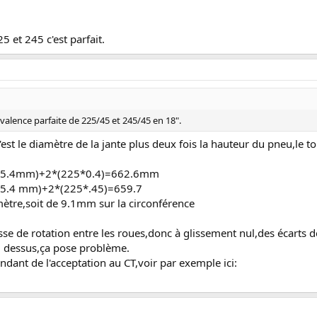
5 et 245 c'est parfait.
ivalence parfaite de 225/45 et 245/45 en 18".
st le diamètre de la jante plus deux fois la hauteur du pneu,le to
*25.4mm)+2*(225*0.4)=662.6mm
25.4 mm)+2*(225*.45)=659.7
mètre,soit de 9.1mm sur la circonférence
esse de rotation entre les roues,donc à glissement nul,des écarts 
u dessus,ça pose problème.
dant de l'acceptation au CT,voir par exemple ici: