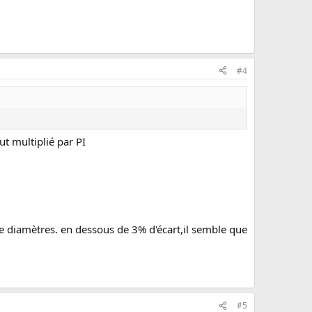
#4
ut multiplié par PI
de diamètres. en dessous de 3% d'écart,il semble que
#5