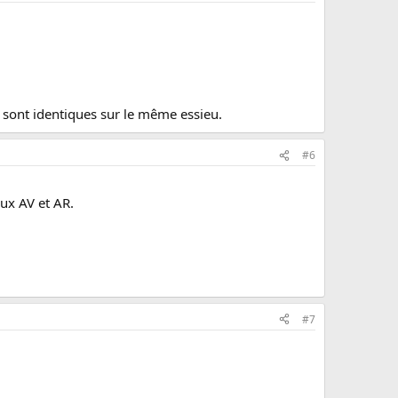
s sont identiques sur le même essieu.
#6
eux AV et AR.
#7