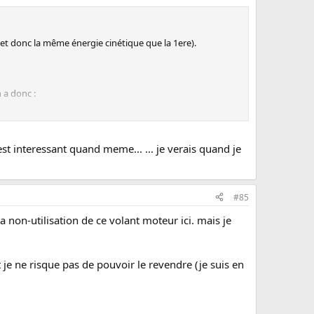
et donc la même énergie cinétique que la 1ere).
 a donc :
en faire
est interessant quand meme... ... je verais quand je
#85
 non-utilisation de ce volant moteur ici. mais je
rt de boite de :
et je ne risque pas de pouvoir le revendre (je suis en