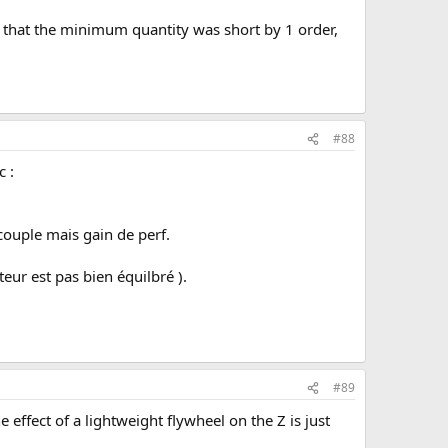
 that the minimum quantity was short by 1 order,
#88
c :
couple mais gain de perf.
eur est pas bien équilbré ).
#89
effect of a lightweight flywheel on the Z is just