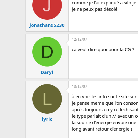
J
u
comme je l'ai expliqué a silo j
s
je ne peux pas désolé
s
i
o
jonathan95230
n
12/12/07
D
ca veut dire quoi pour la CG ?
Daryl
13/12/07
L
à en voir les info sur le site su
je pense meme que l'on consomm
après toujours en y reflechisan
le type parlait d'un // avec un
lyric
la source d'energie envoie une
long avant retour d'energie.)