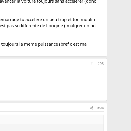
 avancer la voiture toujours sans accelerer (donc
 demarrage tu accelere un peu trop et ton moulin
st pas si differente de l origine ( malgrer un net
 toujours la meme puissance (bref c est ma
#93
#94