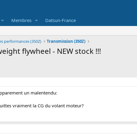
Membres
Datsun-France
es performances (350Z)
Transmission (350Z)
ght flywheel - NEW stock !!!
 a apparement un malentendu:
uittes vraiment la CG du volant moteur?