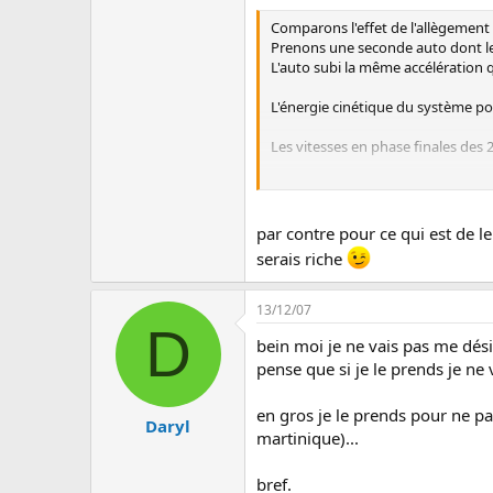
Comparons l'effet de l'allègement 
Prenons une seconde auto dont le 
L'auto subi la même accélération 
L'énergie cinétique du système po
Les vitesses en phase finales des 
M = m*(1 + (Kr/R)²)
On peut donc dire qu'alléger un vo
par contre pour ce qui est de le
les conclusions qui s'imposent. Et
serais riche
Ainsi on peut obtenir pour un Ren
13/12/07
Rayon de la roue du GTT en 195/5
D
bein moi je ne vais pas me dési
On retire 1.5kg à 15cm du centre 
pense que si je le prends je ne
1ère : 1.5*(1 + ((3.091 * 3.73) * 0.15
2nde : 1.5*(1 + ((1.842 * 3.73) * 0.1
en gros je le prends pour ne pas
3ème : 1.5*(1 + ((1.320 * 3.73) * 0.1
Daryl
martinique)...
4ème : 1.5*(1 + ((0.967 * 3.73) * 0.1
5ème : 1.5*(1 + ((0.758 * 3.73) * 0.1
bref.