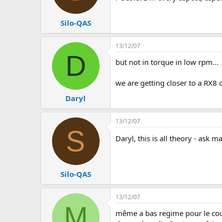
Silo-QAS
13/12/07
D
but not in torque in low rpm...
we are getting closer to a RX8 
Daryl
13/12/07
S
Daryl, this is all theory - ask 
Silo-QAS
13/12/07
M
même a bas regime pour le co