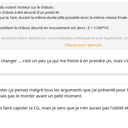
du volant moteur sur le châssis :
châssis à été alourdi d'un poids M.
que la 1ere, durant la même durée (elle possède donc la même vitesse finale 
ssédant le châssis alourdi en mouvement est alors : E = 1/2M*V2
2 systèmes étant identiques, Leurs énergies cinétiques le sont également, on
Cliquez pour agrandir...
lant moteur de m kg revient à alléger le châssis de l'auto de M kg...à vous d'
 changer ... c'est un peu ça qui me freine à en prendre un, mais c'
 vu de plus que tout ça dépend du rapport engagé, je vous laisse rêver .
ault 5 turbo:
5/13 : 0.272m
ster (je pense) malgré tous les arguments que j'ai présenté pour la
du volant ce qui correspond à un allègement du châssis en fonction du rappo
 vais pas le monter avant un petit moment.
 / 0.272)² = 62.24 kg
5 / 0.272)² = 23.02 kg
 faire capoter la CG, mais je sens que je n'en aurais pas l'utilité 
5 / 0.272)² = 12.58 kg
5 / 0.272)² = 7.44 kg
5 / 0.272)² = 5.17 kg