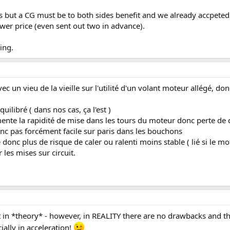
s but a CG must be to both sides benefit and we already accpeted
ower price (even sent out two in advance).
ing.
c un vieu de la vieille sur l'utilité d'un volant moteur allégé, don
uilibré ( dans nos cas, ça l'est )
ente la rapidité de mise dans les tours du moteur donc perte de 
onc pas forcément facile sur paris dans les bouchons
onc plus de risque de caler ou ralenti moins stable ( lié si le mot
 les mises sur circuit.
t in *theory* - however, in REALITY there are no drawbacks and the 
ially in acceleration!