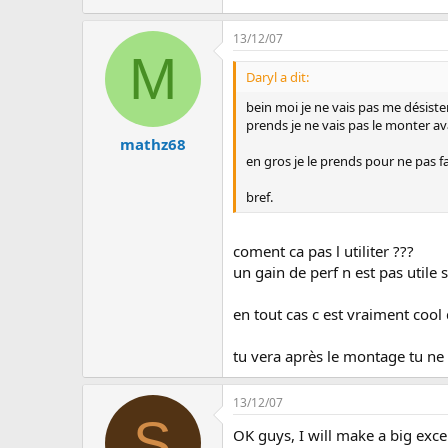
13/12/07
M
Daryl a dit:
bein moi je ne vais pas me désister
prends je ne vais pas le monter a
mathz68
en gros je le prends pour ne pas fai
bref.
coment ca pas l utiliter ???
un gain de perf n est pas utile se
en tout cas c est vraiment cool 
tu vera après le montage tu ne 
13/12/07
S
OK guys, I will make a big excep