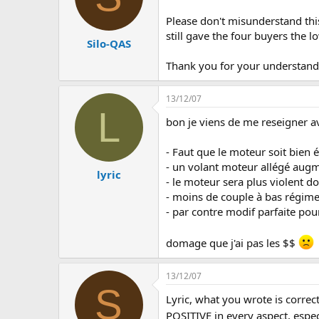
Please don't misunderstand thi
still gave the four buyers the l
Silo-QAS
Thank you for your understand
13/12/07
L
bon je viens de me reseigner ave
- Faut que le moteur soit bien éq
- un volant moteur allégé augm
lyric
- le moteur sera plus violent d
- moins de couple à bas régime d
- par contre modif parfaite pour
domage que j'ai pas les $$
13/12/07
S
Lyric, what you wrote is correc
POSITIVE in every aspect, espec