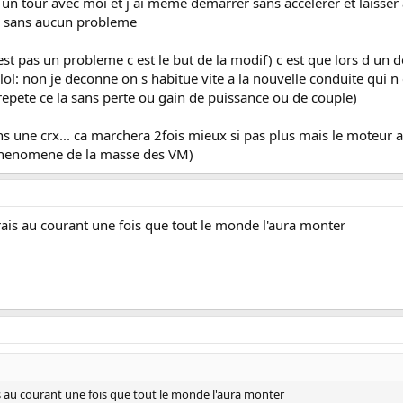
e un tour avec moi et j ai même demarrer sans accelerer et laisser
la sans aucun probleme
 est pas un probleme c est le but de la modif) c est que lors d un
lol: non je deconne on s habitue vite a la nouvelle conduite qui n e
repete ce la sans perte ou gain de puissance ou de couple)
une crx... ca marchera 2fois mieux si pas plus mais le moteur a
phenomene de la masse des VM)
rais au courant une fois que tout le monde l'aura monter
s au courant une fois que tout le monde l'aura monter