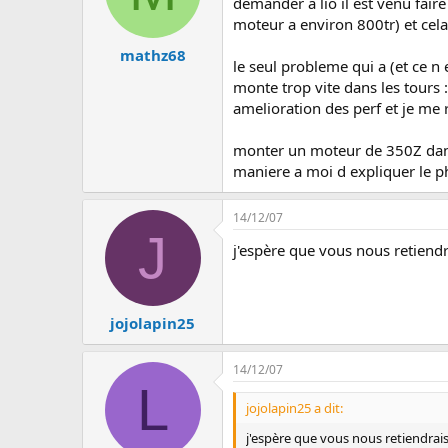
demander a lio il est venu fair
moteur a environ 800tr) et ce
mathz68
le seul probleme qui a (et ce n
monte trop vite dans les tours :
amelioration des perf et je me 
monter un moteur de 350Z dans 
maniere a moi d expliquer le 
14/12/07
J
j'espère que vous nous retiend
jojolapin25
14/12/07
L
jojolapin25 a dit:
j'espère que vous nous retiendrai