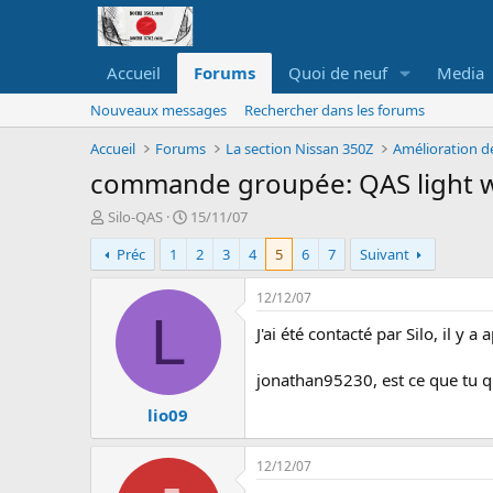
Accueil
Forums
Quoi de neuf
Media
Nouveaux messages
Rechercher dans les forums
Accueil
Forums
La section Nissan 350Z
Amélioration d
commande groupée: QAS light wei
A
D
Silo-QAS
15/11/07
u
a
Préc
1
2
3
4
5
6
7
Suivant
t
t
e
e
u
d
12/12/07
r
e
L
J'ai été contacté par Silo, il y
d
d
e
é
l
b
jonathan95230, est ce que tu q
a
u
lio09
d
t
i
s
12/12/07
c