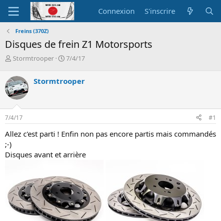
Connexion
S'inscrire
Freins (370Z)
Disques de frein Z1 Motorsports
A
D
Stormtrooper
7/4/17
u
a
t
t
Stormtrooper
e
e
u
d
r
e
d
d
7/4/17
#1
e
é
l
b
Allez c'est parti ! Enfin non pas encore partis mais commandés
a
u
;-)
d
t
Disques avant et arrière
i
s
c
u
s
s
i
o