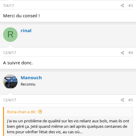
7/4/17
#3
Merci du conseil !
rinal
R
12/4/17
#4
A suivre donc.
Manouch
Reconnu
12/4/17
#5
Rona-chan a dit:
J'ai eu un problème de qualité sur les vis reliant aux bols, mais ils ont
bien géré ça. Jeté quand même un œil après quelques centaines de
kms pour vérifier l'état des vis, au cas où...