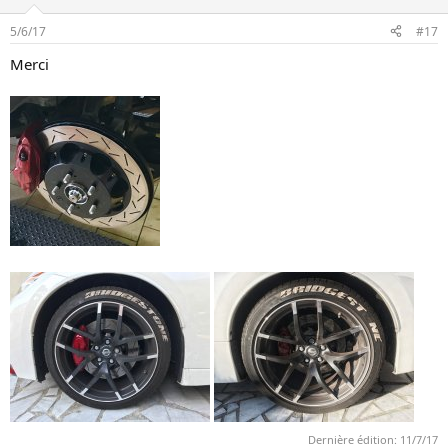
5/6/17
#17
Merci
Dernière édition:
11/7/17