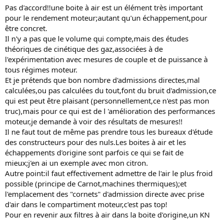
Enfin tu as les
Stillen
mais ça douille.
Pas d'accord!!une boite à air est un élément très important
pour le rendement moteur;autant qu'un échappement,pour
Que faire: lire et lire encore, pleins de threads sur ce forum à ce
être concret.
sujet, notemment
Il n'y a pas que le volume qui compte,mais des études
http://www.notre350z.com/forum_notrez/showthread.php/10111
théoriques de cinétique des gaz,associées à de
l'expérimentation avec mesures de couple et de puissance à
tous régimes moteur.
Et je prétends que bon nombre d'admissions directes,mal
calculées,ou pas calculées du tout,font du bruit d'admission,ce
qui est peut être plaisant (personnellement,ce n'est pas mon
truc),mais pour ce qui est de l 'amélioration des performances
moteur,je demande à voir des résultats de mesures!!
Il ne faut tout de même pas prendre tous les bureaux d'étude
des constructeurs pour des nuls.Les boites à air et les
échappements d'origine sont parfois ce qui se fait de
mieux;j'en ai un exemple avec mon citron.
Autre point:il faut effectivement admettre de l'air le plus froid
possible (principe de Carnot,machines thermiques);et
l'emplacement des "cornets" d'admission directe avec prise
d'air dans le compartiment moteur,c'est pas top!
Pour en revenir aux filtres à air dans la boite d'origine,un KN