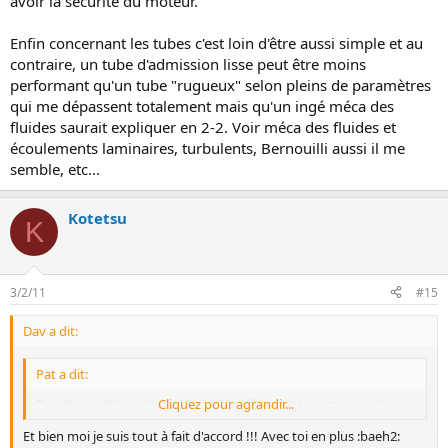
avoir la sécurité du moteur.
Enfin concernant les tubes c'est loin d'être aussi simple et au
contraire, un tube d'admission lisse peut être moins
performant qu'un tube "rugueux" selon pleins de paramètres
qui me dépassent totalement mais qu'un ingé méca des
fluides saurait expliquer en 2-2. Voir méca des fluides et
écoulements laminaires, turbulents, Bernouilli aussi il me
semble, etc...
Kotetsu
K
3/2/11
#15
Dav a dit:
Pat a dit:
Pas d'accord!!une boite à air est un élément très important
Cliquez pour agrandir...
Et bien moi je suis tout à fait d'accord !!! Avec toi en plus :baeh2: