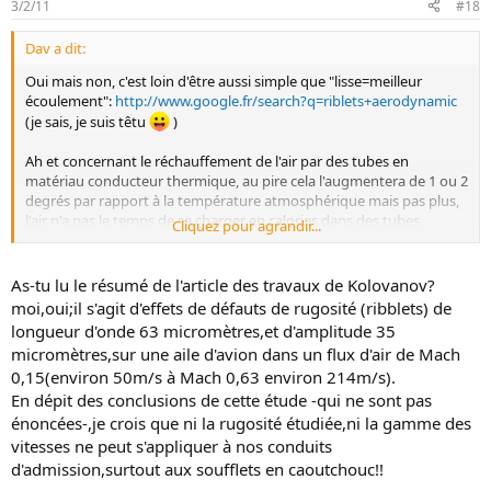
3/2/11
#18
Dav a dit:
Oui mais non, c'est loin d'être aussi simple que "lisse=meilleur
écoulement":
http://www.google.fr/search?q=riblets+aerodynamic
(je sais, je suis têtu
)
Ah et concernant le réchauffement de l'air par des tubes en
matériau conducteur thermique, au pire cela l'augmentera de 1 ou 2
degrés par rapport à la température atmosphérique mais pas plus,
l'air n'a pas le temps de se charger en calories dans des tubes
Cliquez pour agrandir...
d'admission, il n'y a pas assez de surface d'échange et il n'y reste pas
assez longtemps.
As-tu lu le résumé de l'article des travaux de Kolovanov?
En revanche si les filtres aspirent l'air du compartiment moteur, là
moi,oui;il s'agit d'effets de défauts de rugosité (ribblets) de
c'est catastrophique en terme de performances.
longueur d'onde 63 micromètres,et d'amplitude 35
micromètres,sur une aile d'avion dans un flux d'air de Mach
0,15(environ 50m/s à Mach 0,63 environ 214m/s).
En dépit des conclusions de cette étude -qui ne sont pas
énoncées-,je crois que ni la rugosité étudiée,ni la gamme des
vitesses ne peut s'appliquer à nos conduits
d'admission,surtout aux soufflets en caoutchouc!!