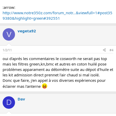
:arrow:
http://www.notre350z.com/forum_notr...&viewfull=1#post35
9380&highlight=green#392551
vegeta92
V
1/2/11
#4
oui d'aprés les commentaires le cosworth ne serait pas top
mais les filtres green,kn,bmc et autres en coton huilé pose
problèmes apparament au débimètre suite au dépot d'huile et
les kit admission direct prennet l'air chaud si mal isolé.
Donc que faire, j'en appel à vos diverses expèriences pour
éclairer mas l'anterne
Dav
D