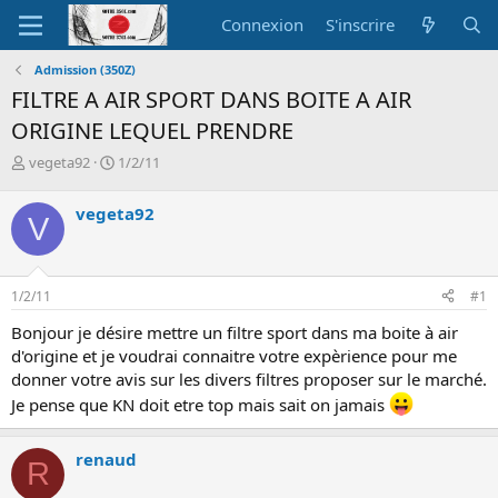
Connexion
S'inscrire
Admission (350Z)
FILTRE A AIR SPORT DANS BOITE A AIR
ORIGINE LEQUEL PRENDRE
A
D
vegeta92
1/2/11
u
a
t
t
vegeta92
V
e
e
u
d
r
e
d
d
1/2/11
#1
e
é
l
b
Bonjour je désire mettre un filtre sport dans ma boite à air
a
u
d'origine et je voudrai connaitre votre expèrience pour me
d
t
donner votre avis sur les divers filtres proposer sur le marché.
i
s
Je pense que KN doit etre top mais sait on jamais
c
u
renaud
s
R
s