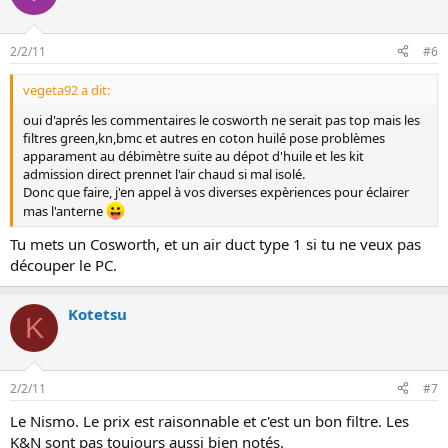
2/2/11
#6
vegeta92 a dit:
oui d'aprés les commentaires le cosworth ne serait pas top mais les
filtres green,kn,bmc et autres en coton huilé pose problèmes
apparament au débimètre suite au dépot d'huile et les kit
admission direct prennet l'air chaud si mal isolé.
Donc que faire, j'en appel à vos diverses expèriences pour éclairer
mas l'anterne
Tu mets un Cosworth, et un air duct type 1 si tu ne veux pas
découper le PC.
Kotetsu
K
2/2/11
#7
Le Nismo. Le prix est raisonnable et c'est un bon filtre. Les
K&N sont pas toujours aussi bien notés.