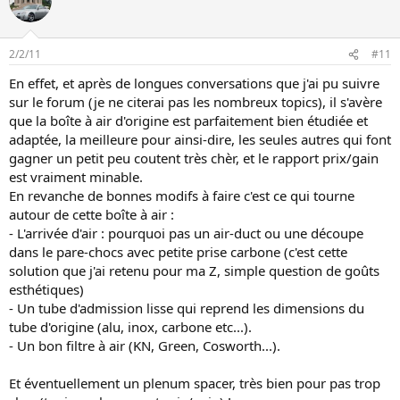
mon citron.
Autre point:il faut effectivement admettre de l'air le plus froid
possible (principe de Carnot,machines thermiques);et
l'emplacement des "cornets" d'admission directe avec prise d'air
2/2/11
#11
dans le compartiment moteur,c'est pas top!
En effet, et après de longues conversations que j'ai pu suivre
Pour en revenir aux filtres à air dans la boite d'origine,un KN ,ou
sur le forum (je ne citerai pas les nombreux topics), il s'avère
équivalent,modérément graissé va très bien et ne souille pas d'huile
le boitier d'admission.
que la boîte à air d'origine est parfaitement bien étudiée et
adaptée, la meilleure pour ainsi-dire, les seules autres qui font
gagner un petit peu coutent très chèr, et le rapport prix/gain
est vraiment minable.
En revanche de bonnes modifs à faire c'est ce qui tourne
autour de cette boîte à air :
- L'arrivée d'air : pourquoi pas un air-duct ou une découpe
dans le pare-chocs avec petite prise carbone (c'est cette
solution que j'ai retenu pour ma Z, simple question de goûts
esthétiques)
- Un tube d'admission lisse qui reprend les dimensions du
tube d'origine (alu, inox, carbone etc...).
- Un bon filtre à air (KN, Green, Cosworth...).
Et éventuellement un plenum spacer, très bien pour pas trop