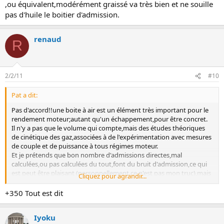
,ou équivalent,modérément graissé va très bien et ne souille
pas d'huile le boitier d'admission.
renaud
R
2/2/11
#10
Pat a dit:
Pas d'accord!!une boite à air est un élément très important pour le
rendement moteur;autant qu'un échappement,pour être concret.
Il n'y a pas que le volume qui compte,mais des études théoriques
de cinétique des gaz,associées à de l'expérimentation avec mesures
de couple et de puissance à tous régimes moteur.
Et je prétends que bon nombre d'admissions directes,mal
calculées,ou pas calculées du tout,font du bruit d'admission,ce qui
est peut être plaisant (personnellement,ce n'est pas mon truc),mais
Cliquez pour agrandir...
pour ce qui est de l 'amélioration des performances moteur,je
demande à voir des résultats de mesures!!
+350 Tout est dit
Il ne faut tout de même pas prendre tous les bureaux d'étude des
constructeurs pour des nuls.Les boites à air et les échappements
Iyoku
d'origine sont parfois ce qui se fait de mieux;j'en ai un exemple avec