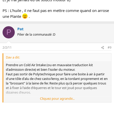
PS : L'huile , il ne faut pas en mettre comme quand on arrose
une Plante
.
Pat
P
Pilier de la communauté :D
2/2/11
#9
Dav a dit:
Prendre un Cold Air Intake (ou en mauvaise traduction kit
d'admission directe) et bien l'isoler du moteur.
Faut pas sortir de Polytechnique pour faire une boite à air à partir
d'une tôle d'alu de chez casto/leroy, en la tordant proprement et en
la "brossant" à la laine de fer. Reste plus qu'à percer quelques trous
et à fixer à l'aide d'équerres et le tour est joué pour quelques
dizaines d'euros.
Cliquez pour agrandir...
Sinon le
JWT Pop Charger
a pas l'air mal et isolé un minimum du
moteur.