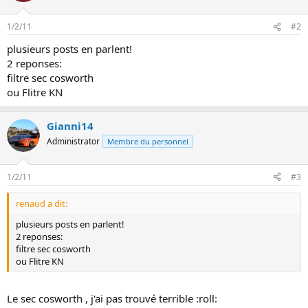
i
o
1/2/11
n
#2
plusieurs posts en parlent!
2 reponses:
filtre sec cosworth
ou Flitre KN
Gianni14
Administrator
Membre du personnel
1/2/11
#3
renaud a dit:
plusieurs posts en parlent!
2 reponses:
filtre sec cosworth
ou Flitre KN
Le sec cosworth , j'ai pas trouvé terrible :roll: