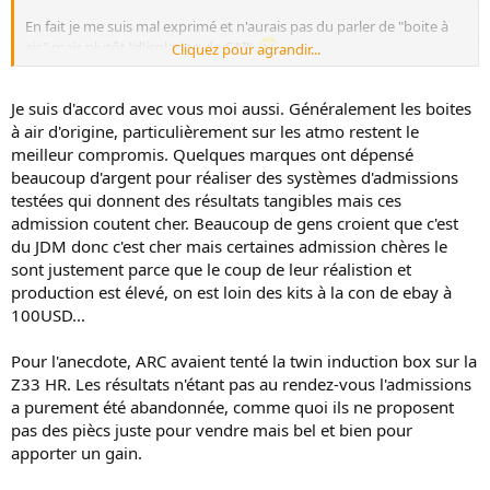
En fait je me suis mal exprimé et n'aurais pas du parler de "boite à
air" mais plutôt "d'isolation de CAI".
Cliquez pour agrandir...
Le but étant d'isoler de la chaleur moteur et non de créer une boite
à air avec surpression, effets venturi et tout le tralala pour ingénieur
en méca des fluides.
Je suis d'accord avec vous moi aussi. Généralement les boites
à air d'origine, particulièrement sur les atmo restent le
Concernant les air-ducts, je me méfie énormément de l'hydrolock et
meilleur compromis. Quelques marques ont dépensé
quitte à perdre quelques poneys je préfère avoir la sécurité du
beaucoup d'argent pour réaliser des systèmes d'admissions
moteur.
testées qui donnent des résultats tangibles mais ces
admission coutent cher. Beaucoup de gens croient que c'est
Enfin concernant les tubes c'est loin d'être aussi simple et au
contraire, un tube d'admission lisse peut être moins performant
du JDM donc c'est cher mais certaines admission chères le
qu'un tube "rugueux" selon pleins de paramètres qui me dépassent
sont justement parce que le coup de leur réalistion et
totalement mais qu'un ingé méca des fluides saurait expliquer en 2-
production est élevé, on est loin des kits à la con de ebay à
2. Voir méca des fluides et écoulements laminaires, turbulents,
100USD...
Bernouilli aussi il me semble, etc...
Pour l'anecdote, ARC avaient tenté la twin induction box sur la
Z33 HR. Les résultats n'étant pas au rendez-vous l'admissions
a purement été abandonnée, comme quoi ils ne proposent
pas des piècs juste pour vendre mais bel et bien pour
apporter un gain.