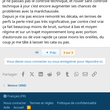
je ne passais pas le contrôle technique, et rouler sans contrôle
technique à jour c'est encore augmenter ses chances de
problèmes avec la maréchaussée.
Depuis je n'ai pas encore remonté les décata, en termes de
perfs la perte n'est pas très significative, par contre c'est vrai
ça fait beaucoup moins de bruit, surtout à bas et moyen
régime et sur un trajet moyennement long avec portion
d'autoroute ou de voie rapide ça casse moins les oreilles, du
coup je me tâte à laisser les cata ou pas.
Premier
Préc
3 sur 3
Vous devez vous connecter ou vous enregistrer pour répondre ici.
Facebook
X (Twitter)
LinkedIn
Reddit
Pinterest
Tumblr
WhatsApp
Email
Lien
Partager:
Moteur (350Z)
Français (FR)
Nous contacter
Termes et règles
Politique de confidentialité
Aide
Accueil
R