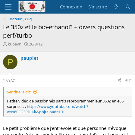
Connexion
S'inscrire
Moteur (350Z)
Le 350z et le bio-ethanol? + divers questions
perf/turbo
A
D
kubayn
26/8/12
u
a
t
t
paupiet
P
e
e
u
d
r
e
d
d
17/9/21
#41
e
é
l
b
Sentinel a dit:
a
u
d
t
Petite vidéo de passionnés partis reprogrammer leur 350Z en e85,
i
surprise... :
https://www.youtube.com/watch?
s
v=N60EG3RlUKk&pbjreload=101
c
u
s
Le petit problème que j'entrevoie,et que personne n'évoque
s
par contre (et sans vouloir être rabat joie, lol) , c'est que c'est