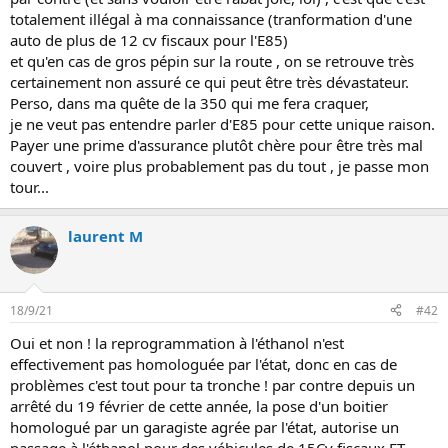
i
totalement illégal à ma connaissance (tranformation d'une
o
auto de plus de 12 cv fiscaux pour l'E85)
n
et qu'en cas de gros pépin sur la route , on se retrouve très
certainement non assuré ce qui peut être très dévastateur.
Perso, dans ma quête de la 350 qui me fera craquer,
je ne veut pas entendre parler d'E85 pour cette unique raison.
Payer une prime d'assurance plutôt chère pour être très mal
couvert , voire plus probablement pas du tout , je passe mon
tour...
laurent M
18/9/21
#42
Oui et non ! la reprogrammation à l'éthanol n'est
effectivement pas homologuée par l'état, donc en cas de
problèmes c'est tout pour ta tronche ! par contre depuis un
arrêté du 19 février de cette année, la pose d'un boitier
homologué par un garagiste agrée par l'état, autorise un
passage à l'éthanol pour des véhicules de 15Cv fiscaux ET