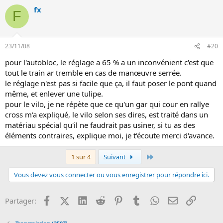
fx
F
23/11/08
#20
pour l'autobloc, le réglage a 65 % a un inconvénient c'est que
tout le train ar tremble en cas de manœuvre serrée.
le réglage n'est pas si facile que ça, il faut poser le pont quand
même, et enlever une tulipe.
pour le vilo, je ne répète que ce qu'un gar qui cour en rallye
cross m'a expliqué, le vilo selon ses dires, est traité dans un
matériau spécial qu'il ne faudrait pas usiner, si tu as des
éléments contraires, explique moi, je t'écoute merci d'avance.
Dernier
1 sur 4
Suivant
Vous devez vous connecter ou vous enregistrer pour répondre ici.
Facebook
X (Twitter)
LinkedIn
Reddit
Pinterest
Tumblr
WhatsApp
Email
Lien
Partager: