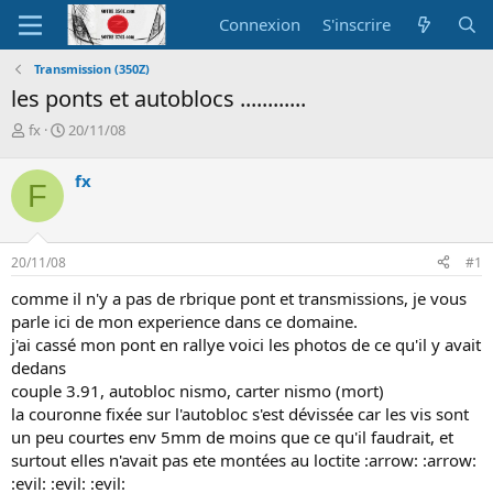
Connexion
S'inscrire
Transmission (350Z)
les ponts et autoblocs ............
A
D
fx
20/11/08
u
a
t
t
fx
F
e
e
u
d
r
e
d
d
20/11/08
#1
e
é
l
b
comme il n'y a pas de rbrique pont et transmissions, je vous
a
u
parle ici de mon experience dans ce domaine.
d
t
j'ai cassé mon pont en rallye voici les photos de ce qu'il y avait
i
dedans
s
c
couple 3.91, autobloc nismo, carter nismo (mort)
u
la couronne fixée sur l'autobloc s'est dévissée car les vis sont
s
un peu courtes env 5mm de moins que ce qu'il faudrait, et
s
surtout elles n'avait pas ete montées au loctite :arrow: :arrow:
i
:evil: :evil: :evil:
o