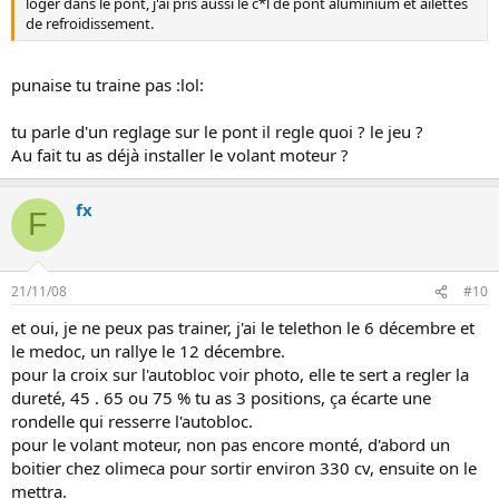
loger dans le pont, j'ai pris aussi le c*l de pont aluminium et ailettes
de refroidissement.
punaise tu traine pas :lol:
tu parle d'un reglage sur le pont il regle quoi ? le jeu ?
Au fait tu as déjà installer le volant moteur ?
fx
F
21/11/08
#10
et oui, je ne peux pas trainer, j'ai le telethon le 6 décembre et
le medoc, un rallye le 12 décembre.
pour la croix sur l'autobloc voir photo, elle te sert a regler la
dureté, 45 . 65 ou 75 % tu as 3 positions, ça écarte une
rondelle qui resserre l'autobloc.
pour le volant moteur, non pas encore monté, d'abord un
boitier chez olimeca pour sortir environ 330 cv, ensuite on le
mettra.