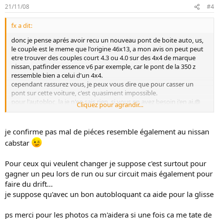
21/11/08
#4
fx a dit:
donc je pense aprés avoir recu un nouveau pont de boite auto, us,
le couple est le meme que l'origine 46x13, a mon avis on peut peut
etre trouver des couples court 4.3 ou 4.0 sur des 4x4 de marque
nissan, patfinder essence v6 par exemple, car le pont de la 350 z
ressemble bien a celui d'un 4x4.
cependant rassurez vous, je peux vous dire que pour casser un
pont sur cette voiture, c'est quasiment impossible.
pour l'autobloc, la je n'en sais rien, si vous en avez besoin j'en ai.@
Cliquez pour agrandir...
plus
je confirme pas mal de piéces resemble également au nissan
cabstar
Pour ceux qui veulent changer je suppose c'est surtout pour
gagner un peu lors de run ou sur circuit mais également pour
faire du drift...
je suppose qu'avec un bon autobloquant ca aide pour la glisse
ps merci pour les photos ca m'aidera si une fois ca me tate de