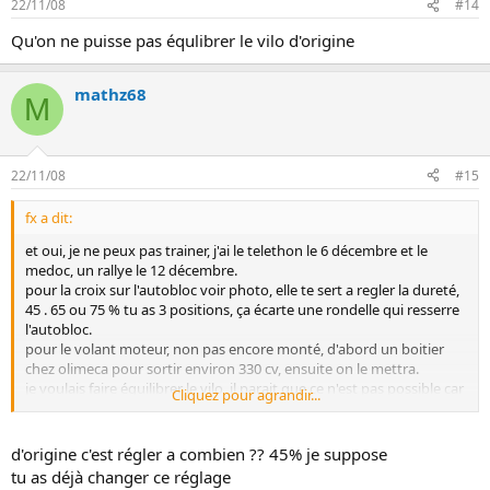
22/11/08
#14
Qu'on ne puisse pas équlibrer le vilo d'origine
mathz68
M
22/11/08
#15
fx a dit:
et oui, je ne peux pas trainer, j'ai le telethon le 6 décembre et le
medoc, un rallye le 12 décembre.
pour la croix sur l'autobloc voir photo, elle te sert a regler la dureté,
45 . 65 ou 75 % tu as 3 positions, ça écarte une rondelle qui resserre
l'autobloc.
pour le volant moteur, non pas encore monté, d'abord un boitier
chez olimeca pour sortir environ 330 cv, ensuite on le mettra.
je voulais faire équilibrer le vilo, il parait que ce n'est pas possible car
Cliquez pour agrandir...
ils ont un traitement spécial !!!!
d'origine c'est régler a combien ?? 45% je suppose
tu as déjà changer ce réglage